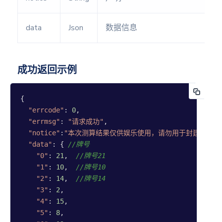
梅花易
数
data
Json
数据信息
六爻排
盘
星座星
成功返回示例
盘(旧
版)
{

大六壬
"errcode"
: 
0
,

排盘
"errmsg"
: 
"请求成功"
,

"notice"
:
"本次测算结果仅供娱乐使用，请勿用于封建迷信和
"data"
: { 
//牌号
占卜
"0"
: 
21
,  
//牌号21
解读
"1"
: 
10
,  
//牌号10
"2"
: 
14
,  
//牌号14
塔罗牌
"3"
: 
2
,

解读
"4"
: 
15
,

(新版)
"5"
: 
8
,
