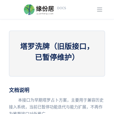
DOCS
概览
塔罗洗牌（旧版接口，
文档说
已暂停维护）
明
文档更
新
免费
文档说明
功能
本接口为早期塔罗占卜方案，主要用于兼容历史
账户查
接入系统，当前已暂停功能迭代与能力扩展，不再作
询