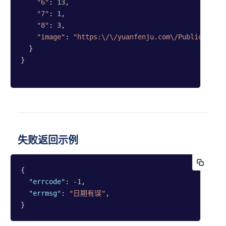
"6"
: 
13
,

塔罗洗
"7"
: 
1
,

牌(旧
"8"
: 
3
,

版)
"image"
: 
"https:\/\/yuanfenju.com\/Public\/img
一张牌
  }

占卜法
}

(旧版)
多牌阵
占卜法
(旧版)
失败返回示例
小六壬
占卜
{

"errcode"
: 
-1
,

指纹占
"errmsg"
: 
"日期有误"
,

卜
}               
摇卦占