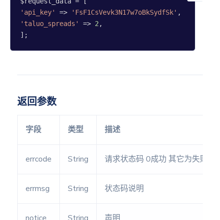
日返盘
'api_key'
 => 
'FsF1CsVevk3N17w7oBkSydfSk'
'taluo_spreads'
 => 
2
,

月返盤
];
天象盘
术数
返回参数
排盘
紫微流
字段
类型
描述
盘
奇门排
errcode
String
请求状态码 0成功 其它为失败
盘
阴盘奇
errmsg
String
状态码说明
门
金口诀
排盘
notice
String
声明