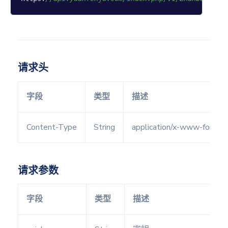
八字精
算
未来运
势
紫微排
请求头
盘
称骨论
字段
类型
描述
命
骨相论
Content-Type
String
application/x-www-form-u
命
生日论
命
请求参数
八字每
日运势
字段
类型
描述
流年财
运分析