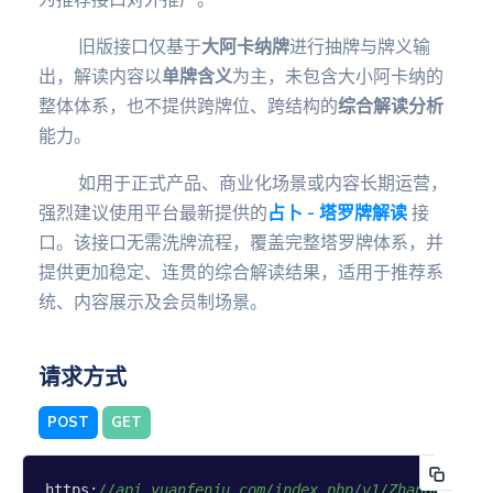
为推荐接口对外推广。
调用查
询
旧版接口仅基于
大阿卡纳牌
进行抽牌与牌义输
出，解读内容以
单牌含义
为主，未包含大小阿卡纳的
传统
整体体系，也不提供跨牌位、跨结构的
综合解读分析
八字
能力。
九星命
如用于正式产品、商业化场景或内容长期运营，
理
强烈建议使用平台最新提供的
占卜 - 塔罗牌解读
接
八字合
口。该接口无需洗牌流程，覆盖完整塔罗牌体系，并
婚
提供更加稳定、连贯的综合解读结果，适用于推荐系
八字合
统、内容展示及会员制场景。
盘
八字排
盘
请求方式
八字测
算
POST
GET
八字精
盘
https:
//api.yuanfenju.com/index.php/v1/Zhanbu/talu