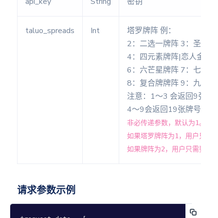
api_key
String
密钥
taluo_spreads
Int
塔罗牌阵 例：
西方
2：二选一牌阵 3：圣三角
占星
4：四元素牌阵|恋人金字塔
本命盘
6：六芒星牌阵 7：七行
8：复合牌牌阵 9：九宫
比较盘
注意：1～3 会返回9张
4～9会返回19张牌号供
组合盘
非必传递参数，默认为1。
如果塔罗牌阵为1，用户只需
行运盘
如果牌阵为2，用户只需要抽
次限盘
请求参数示例
太阳弧