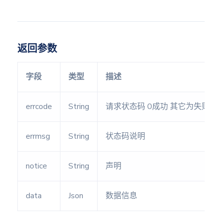
西方
返回参数
占星
本命盘
字段
类型
描述
比较盘
errcode
String
请求状态码 0成功 其它为失败
组合盘
errmsg
String
状态码说明
行运盘
notice
String
声明
次限盘
data
Json
数据信息
太阳弧