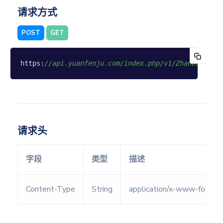
调用查
请求方式
询
POST
GET
传统
八字
https:
//api.yuanfenju.com/index.php/v1/Zhanbu/meir
九星命
理
八字合
婚
八字合
请求头
盘
八字排
字段
类型
描述
盘
八字测
Content-Type
String
application/x-www-form-u
算
八字精
盘