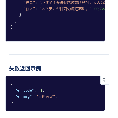
"神鬼"
: 
"小孩子主要被过路游魂所煞到，大人为冲犯女性
梅花易
"行人"
: 
"人平安，但目前仍流连忘返。"
//行人
数
    }

六爻排
  }

盘
}

星座星
盘(旧
版)
大六壬
排盘
失败返回示例
占卜
{

解读
"errcode"
: 
-1
,

"errmsg"
: 
"日期有误"
,

塔罗牌
}               
解读
(新版)