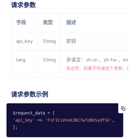
请求参数
八字精
算
字段
类型
描述
未来运
势
紫微排
api_key
String
密钥
盘
称骨论
lang
String
多语言：zh-cn 、zh-tw 、en-u
命
非必传，如果不传递这个参数，默认为 
骨相论
命
生日论
请求参数示例
命
八字每
日运势
'api_key'
 => 
'FsF1CsVevk3N17w7oBkSydfSk'
,

];
流年财
运分析