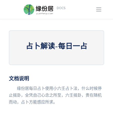
DOCS
概览
占卜解读-每日一占
文档说
明
文档更
新
文档说明
免费
缘份居每日占卜使用小六壬占卜法，什么时候停
功能
止摇卦，全凭自己心念之所至，六壬摇卦，贵在随机
账户查
而动，占卜方能感应所求。
询