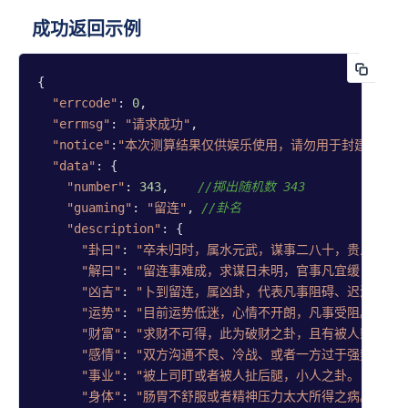
日返盘
成功返回示例
月返盤
{

"errcode"
: 
0
,

天象盘
"errmsg"
: 
"请求成功"
,

"notice"
:
"本次测算结果仅供娱乐使用，请勿用于封建迷信和
"data"
: {

术数
"number"
: 
343
,    
//掷出随机数 343
排盘
"guaming"
: 
"留连"
, 
//卦名
"description"
: {

紫微流
"卦曰"
: 
"卒未归时，属水元武，谋事二八十，贵人南方
盘
"解曰"
: 
"留连事难成，求谋日未明，官事凡宜缓，去者
奇门排
"凶吉"
: 
"卜到留连，属凶卦，代表凡事阻碍、迟滞，此
盘
"运势"
: 
"目前运势低迷，心情不开朗，凡事受阻。"
, 
/
阴盘奇
"财富"
: 
"求财不可得，此为破财之卦，且有被人影响破财
门
"感情"
: 
"双方沟通不良、冷战、或者一方过于强势，感情
"事业"
: 
"被上司盯或者被人扯后腿，小人之卦。"
, 
//
金口诀
"身体"
: 
"肠胃不舒服或者精神压力太大所得之病。"
, 
/
排盘