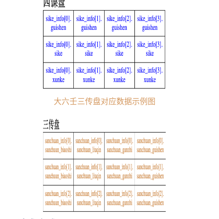
文档说
明
文档更
新
免费
功能
大六壬三传盘对应数据示例图
账户查
询
调用查
询
传统
八字
九星命
理