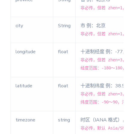
非必传，但若 zhen=1，
大六壬
排盘
city
String
市 例：北京
非必传，但若 zhen=1，
占卜
解读
longitude
float
十进制经度 例：-77.03
塔罗牌
非必传，但若 zhen=3，
解读
经度范围：-180～180，
(新版)
latitude
float
十进制纬度 例：38.907
塔罗洗
牌(旧
非必传，但若 zhen=3，
版)
纬度范围：-90～90，浮点
一张牌
占卜法
timezone
string
时区（IANA 格式），例：As
(旧版)
非必传，默认 Asia/Shangh