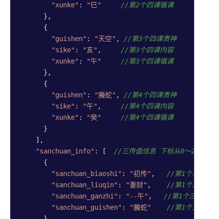
"xunke"
: 
"巳"
//第2个四课循课
时
      },

童子命
      {

老黄历
"guishen"
: 
"天空"
, 
//第3个四课贵神
"sike"
: 
"亥"
,     
//第3个四课内容
节气工
"xunke"
: 
"午"
//第3个四课循课
具
      },

阴阳历
      {

互相转
"guishen"
: 
"螣蛇"
, 
//第4个四课贵神
换
"sike"
: 
"午"
,     
//第4个四课内容
"xunke"
: 
"癸"
//第4个四课循课
其他
      }

功能
    ],

"sanchuan_info"
: [  
//三传盘信息 下标从0～2 有三
演示网
      {

站
"sanchuan_biaoshi"
: 
"初传"
,   
//第1个三传标
注册账
"sanchuan_liuqin"
: 
"妻财"
,    
//第1个三传六
号
"sanchuan_ganzhi"
: 
"--午"
,   
//第1个三传干支
"sanchuan_guishen"
: 
"螣蛇"
//第1个三传贵
用户协
      },
