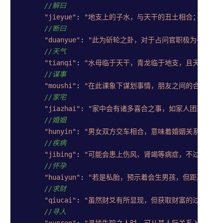
//解曰
官
"jieyue"
: 
"地支上的子水，与天干的丑土相合；天干上
方 WP
//断曰
插件
"duanyue"
: 
"此为斫轮之卦，对于占问官职极为有利。
//天气
"tianqi"
: 
"水母临于天干，青龙临于地支，且天罡指向
//谋事
"moushi"
: 
"在此课象下谋划事情，朋友之间的合作较为
//家宅
"jiazhai"
: 
"家中会有诸多喜合之事，如家人团聚、朋
//婚姻
"hunyin"
: 
"男女双方交车相合，意味着婚姻关系能够和
//疾病
"jibing"
: 
"可能会患上伤风、肾竭等病症，不过幸运的
//怀孕
"huaiyun"
: 
"若是私胎，预示着会生男孩，但距离产期
//求财
"qiucai"
: 
"虽然财爻有所显现，但获取财富的过程可能
//寻人