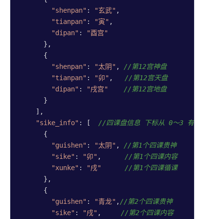
结婚趋
"shenpan"
: 
"玄武"
,

势分析
"tianpan"
: 
"寅"
,

"dipan"
: 
"酉宫"
财运趋
      },

势分析
      {

"shenpan"
: 
"太阴"
, 
//第12宫神盘
"tianpan"
: 
"卯"
,   
//第12宫天盘
"dipan"
: 
"戌宫"
//第12宫地盘
基础
      }

工具
    ],

八字反
"sike_info"
: [  
//四课盘信息 下标从 0～3 有四个数
查
      {

"guishen"
: 
"太阴"
, 
//第1个四课贵神
周公解
"sike"
: 
"卯"
,      
//第1个四课内容
梦
"xunke"
: 
"戌"
//第1个四课循课
干支工
      },

具
      {

择吉日
"guishen"
: 
"青龙"
,
//第2个四课贵神
"sike"
: 
"戌"
,     
//第2个四课内容
流日流