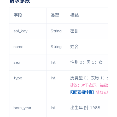
请求参数
称骨论
命
字段
类型
描述
骨相论
命
生日论
api_key
String
密钥
命
八字每
name
String
姓名
日运势
sex
Int
性别 0：男 1：女
流年财
运分析
type
Int
历类型 0：农历 1：公历
建议：对于农历，若起盘年
西方
阳历互相转换】
获取公历，再以
占星
本命盘
born_year
Int
出生年 例: 1988