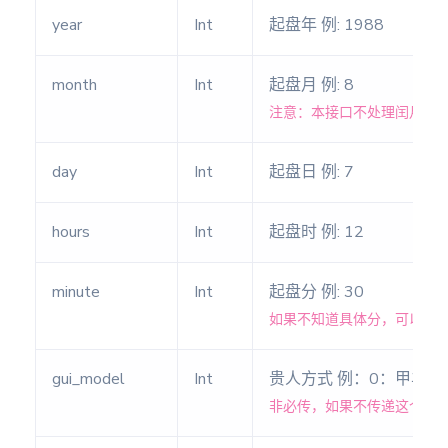
比较盘
year
Int
起盘年 例: 1988
组合盘
month
Int
起盘月 例: 8
注意：本接口不处理闰月。
行运盘
day
Int
起盘日 例: 7
次限盘
太阳弧
hours
Int
起盘时 例: 12
日返盘
minute
Int
起盘分 例: 30
如果不知道具体分，可以传数
月返盤
gui_model
Int
贵人方式 例：0：甲羊
天象盘
非必传，如果不传递这个参数