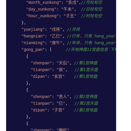
"month_xunkong"
: 
"亥戌"
,
//月柱旬空
佛祖灵
"day_xunkong"
: 
"午未"
,  
//日柱旬空
签
"hour_xunkong"
: 
"子丑"
//时柱旬空
    },

吕祖灵
"yuejiang"
: 
"戌将"
, 
//月将
签
"hangnian"
: 
"乙巳"
, 
//行年，只有 hang_year 为1
妈祖灵
"nianming"
: 
"庚午"
, 
//年命，只有 hang_year 为1
签
"gong_pan"
: [      
//天地神盘12宫盘信息 下标从0～1
月老灵
      {

签
"shenpan"
: 
"天后"
, 
//第1宫神盘
"tianpan"
: 
"辰"
,   
//第1宫天盘
观音灵
"dipan"
: 
"亥宫"
//第1宫地盘
签
      },

诸葛灵
      {

签
"shenpan"
: 
"贵人"
, 
//第2宫神盘
"tianpan"
: 
"巳"
,   
//第2宫天盘
关系
"dipan"
: 
"子宫"
//第2宫地盘
分析
      },

      {

QQ号
"shenpan"
: 
"螣蛇"
,
