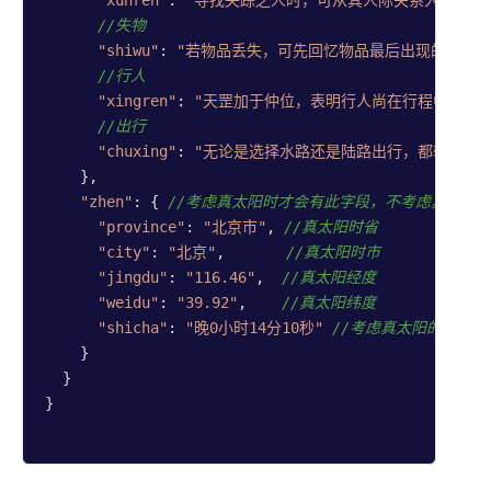
"xunren"
: 
"寻找失踪之人时，可从其人际关系入手，询
//失物
"shiwu"
: 
"若物品丢失，可先回忆物品最后出现的位置
//行人
"xingren"
: 
"天罡加于仲位，表明行人尚在行程中途。
//出行
"chuxing"
: 
"无论是选择水路还是陆路出行，都较为适
    },

"zhen"
: { 
//考虑真太阳时才会有此字段，不考虑真太阳
"province"
: 
"北京市"
, 
//真太阳时省
"city"
: 
"北京"
,       
//真太阳时市
"jingdu"
: 
"116.46"
,  
//真太阳经度
"weidu"
: 
"39.92"
,    
//真太阳纬度
"shicha"
: 
"晚0小时14分10秒"
//考虑真太阳的时差
    }

  }

}
