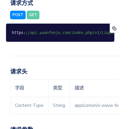
请求方式
八字合
婚
POST
GET
八字合
盘
https:
//api.yuanfenju.com/index.php/v1/Liupan/dali
八字排
盘
八字测
算
八字精
请求头
盘
八字精
字段
类型
描述
算
未来运
Content-Type
String
application/x-www-form-u
势
紫微排
盘