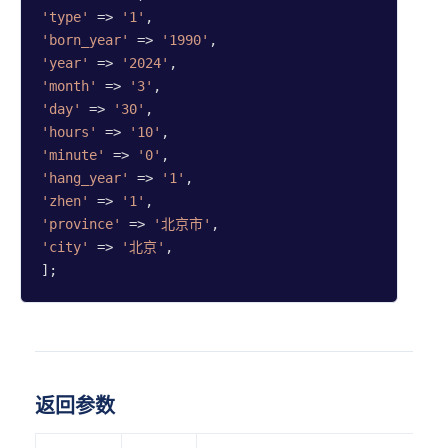
日运势
'type'
 => 
'1'
'born_year'
 => 
'1990'
'year'
 => 
'2024'
数理
'month'
 => 
'3'
分析
'day'
 => 
'30'
'hours'
 => 
'10'
QQ号
'minute'
 => 
'0'
测吉凶
'hang_year'
 => 
'1'
'zhen'
 => 
'1'
手机号
'province'
 => 
'北京市'
测吉凶
'city'
 => 
'北京'
,

];
数字测
吉凶
电话号
测吉凶
返回参数