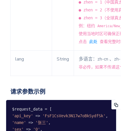
● zhen = 1（中国真太阳
多牌阵
● zhen = 2（不使用真
占卜法
● zhen = 3（全球真太阳
(旧版)
例：纽约
America/New_York
使用当地时区可确保正确处理
小六壬
占卜
点击
此处
查看完整时区列
指纹占
lang
String
多语言：zh-cn 、zh-t
卜
非必传，如果不传递这个参数，
摇卦占
卜
每日一
请求参数示例
占
星座每
日运势
'api_key'
 => 
'FsF1CsVevk3N17w7oBkSydfSk'
'name'
 => 
'张三'
生肖每
'sex'
 => 
'0'