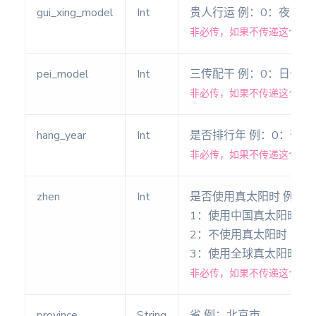
术数
gui_xing_model
Int
贵人行运 例：0：夜 1
排盘
非必传，如果不传递这个参数
紫微流
盘
pei_model
Int
三传配干 例：0：日旬
奇门排
非必传，如果不传递这个参数
盘
阴盘奇
hang_year
Int
是否排行年 例：0：否 
门
非必传，如果不传递这个参数
金口诀
排盘
zhen
Int
是否使用真太阳时 例：
梅花易
1：使用中国真太阳时(需
数
2：不使用真太阳时
六爻排
3：使用全球真太阳时(
盘
非必传，如果不传递这个参数
星座星
盘(旧
province
String
省 例：北京市
版)