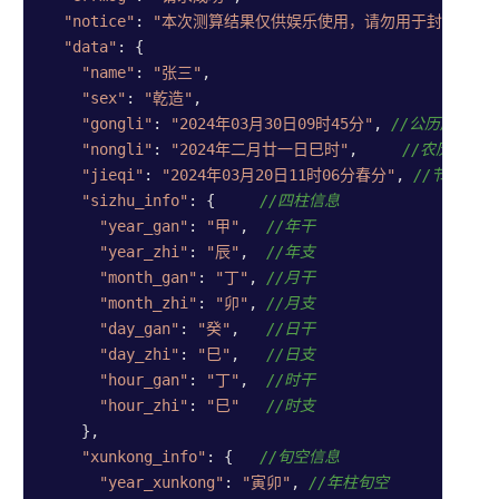
析
"notice"
: 
"本次测算结果仅供娱乐使用，请勿用于封建迷信
"data"
: {

数理
"name"
: 
"张三"
,

评分
"sex"
: 
"乾造"
,

"gongli"
: 
"2024年03月30日09时45分"
, 
//公历起盘时
在线起
"nongli"
: 
"2024年二月廿一日巳时"
,     
//农历起盘
名
"jieqi"
: 
"2024年03月20日11时06分春分"
, 
//节气
姓名打
"sizhu_info"
: {     
//四柱信息
分
"year_gan"
: 
"甲"
,  
//年干
"year_zhi"
: 
"辰"
,  
//年支
起名打
"month_gan"
: 
"丁"
, 
//月干
分
"month_zhi"
: 
"卯"
, 
//月支
公司名
"day_gan"
: 
"癸"
,   
//日干
打分
"day_zhi"
: 
"巳"
,   
//日支
百家姓
"hour_gan"
: 
"丁"
,  
//时干
查询
"hour_zhi"
: 
"巳"
//时支
    },

民俗
"xunkong_info"
: {   
//旬空信息
"year_xunkong"
: 
"寅卯"
, 
//年柱旬空
文化