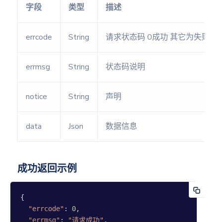
身份号
字段
类型
描述
测吉凶
errcode
String
请求状态码 0成功 其它为失败
车牌号
测吉凶
errmsg
String
状态码说明
风水
notice
String
声明
分析
玄空飞
data
Json
数据信息
星
图像
成功返回示例
分析
手相分
{

析
"errcode"
: 
0
,

面相分
"errmsg"
: 
"请求成功"
,
