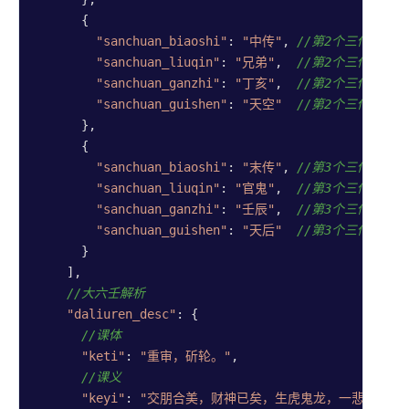
议
      {

隐私声
"sanchuan_biaoshi"
: 
"中传"
, 
//第2个三传标识
明
"sanchuan_liuqin"
: 
"兄弟"
,  
//第2个三传六亲
套餐价
"sanchuan_ganzhi"
: 
"丁亥"
,  
//第2个三传干支
格
"sanchuan_guishen"
: 
"天空"
//第2个三传贵神
      },

联系我
      {

们
"sanchuan_biaoshi"
: 
"末传"
, 
//第3个三传标识
投诉渠
"sanchuan_liuqin"
: 
"官鬼"
,  
//第3个三传六亲
道
"sanchuan_ganzhi"
: 
"壬辰"
,  
//第3个三传干支
"sanchuan_guishen"
: 
"天后"
//第3个三传贵神
附录
      }

    ],

接口列
//大六壬解析
表
"daliuren_desc"
: {

示例代
//课体
码
"keti"
: 
"重审，斫轮。"
,

//课义
数据集
"keyi"
: 
"交朋合美，财神已矣，生虎鬼龙，一悲一喜。
合