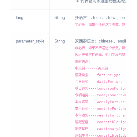
10 代表查询水瓶座或者属狗运势；
lang
String
多语言：zh-cn 、zh-tw 、en-us
非必传，如果不传递这个参数，默认为 zh
parameter_style
String
返回键语言：chinese 、english
非必传，如果不传递这个参数，默认为 ch
因历史兼容性问题，返回字段的键名默认
映射关系：
中文键------英文键
运势类型----fortuneType
今日运势----dailyFortune
明日运势----tomorrowFortune
今明运势----todayTomorrowFortu
本周运势----weeklyFortune
本月运势----monthlyFortune
本年运势----yearlyFortune
速配星座----compatibleSign
提防星座----cautionarySign
速配生肖----compatibleZodiac