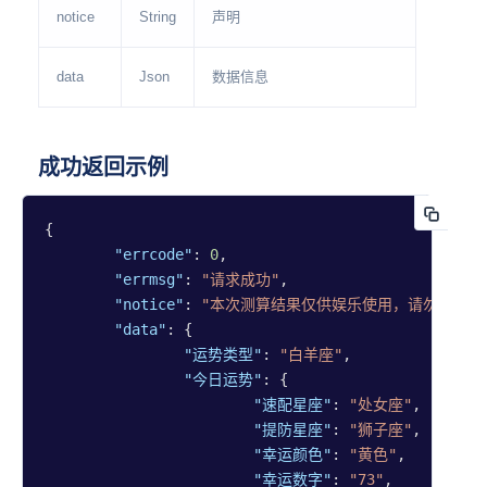
notice
String
声明
data
Json
数据信息
成功返回示例
{

"errcode"
: 
0
,

"errmsg"
: 
"请求成功"
,

"notice"
: 
"本次测算结果仅供娱乐使用，请勿用于封
"data"
: {

"运势类型"
: 
"白羊座"
,

"今日运势"
: {

"速配星座"
: 
"处女座"
,

"提防星座"
: 
"狮子座"
,

"幸运颜色"
: 
"黄色"
,

"幸运数字"
: 
"73"
,
