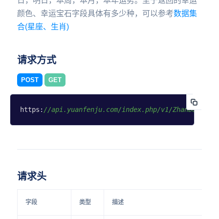
日，明日，本周，本月，本年运势。至于返回的幸运
颜色、幸运宝石字段具体有多少种，可以参考
数据集
合(星座、生肖)
请求方式
POST
GET
https:
//api.yuanfenju.com/index.php/v1/Zhanbu/yuns
请求头
字段
类型
描述