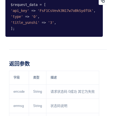
'api_key'
 => 
'FsF1CsVevk3N17w7oBkSydfSk'
'type'
 => 
'0'
'title_yunshi'
 => 
'3'
,

];
返回参数
字段
类型
描述
errcode
String
请求状态码 0成功 其它为失败
errmsg
String
状态码说明