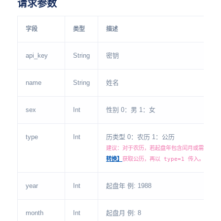
请求参数
字段
类型
描述
api_key
String
密钥
name
String
姓名
sex
Int
性别 0：男 1：女
type
Int
历类型 0：农历 1：公历
建议：对于农历，若起盘年包含闰月或需极高精
转换】
获取公历，再以 type=1 传入。
year
Int
起盘年 例: 1988
month
Int
起盘月 例: 8