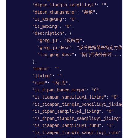
"dipan_tianqin_sanqiliuyi"
: 
""
,

"dipan_changsheng"
: 
"墓绝"
,

"is_kongwang"
: 
"0"
,

"is_maxing"
: 
"0"
,

"description"
: {

"gong_ju"
: 
"反吟局"
,

"gong_ju_desc"
: 
"反吟是指某些特定方位的八....
"luo_gong_desc"
: 
"惊门代表外部环......"
        },

"menpo"
: 
""
,

"jixing"
: 
""
,

"rumu"
: 
"丙|戊"
,

"is_dipan_bamen_menpo"
: 
"0"
,

"is_tianpan_sanqiliuyi_jixing"
: 
"0"
,

"is_tianpan_tianqin_sanqiliuyi_jixing"
: 
"0
"is_dipan_sanqiliuyi_jixing"
: 
"0"
,

"is_dipan_tianqin_sanqiliuyi_jixing"
: 
"0"
,

"is_tianpan_sanqiliuyi_rumu"
: 
"1"
,

"is_tianpan_tianqin_sanqiliuyi_rumu"
: 
"0"
,
