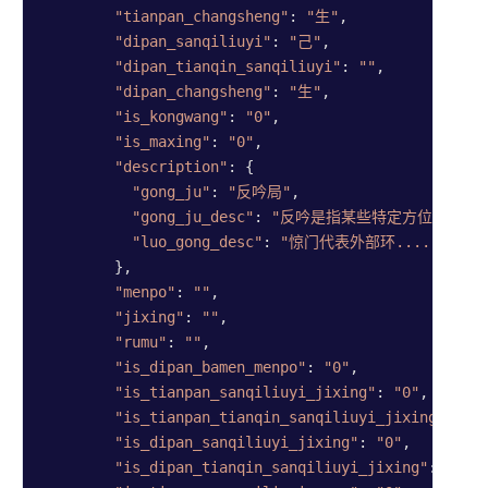
"tianpan_changsheng"
: 
"生"
,

"dipan_sanqiliuyi"
: 
"己"
,

"dipan_tianqin_sanqiliuyi"
: 
""
,

"dipan_changsheng"
: 
"生"
,

"is_kongwang"
: 
"0"
,

"is_maxing"
: 
"0"
,

"description"
: {

"gong_ju"
: 
"反吟局"
,

"gong_ju_desc"
: 
"反吟是指某些特定方位的八....
"luo_gong_desc"
: 
"惊门代表外部环......"
        },

"menpo"
: 
""
,

"jixing"
: 
""
,

"rumu"
: 
""
,

"is_dipan_bamen_menpo"
: 
"0"
,

"is_tianpan_sanqiliuyi_jixing"
: 
"0"
,

"is_tianpan_tianqin_sanqiliuyi_jixing"
: 
"0
"is_dipan_sanqiliuyi_jixing"
: 
"0"
,

"is_dipan_tianqin_sanqiliuyi_jixing"
: 
"0"
,
