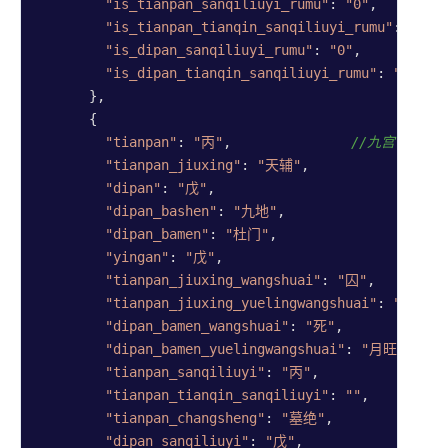
"is_tianpan_sanqiliuyi_rumu"
: 
"0"
,

"is_tianpan_tianqin_sanqiliuyi_rumu"
: 
"0"
,

"is_dipan_sanqiliuyi_rumu"
: 
"0"
,

"is_dipan_tianqin_sanqiliuyi_rumu"
: 
"0"
      },

      {

"tianpan"
: 
"丙"
,               
//九宫宫盘7信
"tianpan_jiuxing"
: 
"天辅"
,

"dipan"
: 
"戊"
,

"dipan_bashen"
: 
"九地"
,

"dipan_bamen"
: 
"杜门"
,

"yingan"
: 
"戊"
,

"tianpan_jiuxing_wangshuai"
: 
"囚"
,

"tianpan_jiuxing_yuelingwangshuai"
: 
"月相"
,

"dipan_bamen_wangshuai"
: 
"死"
,

"dipan_bamen_yuelingwangshuai"
: 
"月旺"
,

"tianpan_sanqiliuyi"
: 
"丙"
,

"tianpan_tianqin_sanqiliuyi"
: 
""
,

"tianpan_changsheng"
: 
"墓绝"
,

"dipan_sanqiliuyi"
: 
"戊"
,
