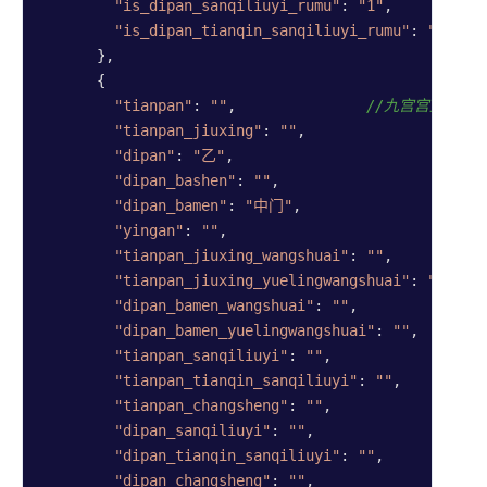
"is_dipan_sanqiliuyi_rumu"
: 
"1"
,

"is_dipan_tianqin_sanqiliuyi_rumu"
: 
"0"
      },

      {

"tianpan"
: 
""
,               
//九宫宫盘8信息
"tianpan_jiuxing"
: 
""
,

"dipan"
: 
"乙"
,

"dipan_bashen"
: 
""
,

"dipan_bamen"
: 
"中门"
,

"yingan"
: 
""
,

"tianpan_jiuxing_wangshuai"
: 
""
,

"tianpan_jiuxing_yuelingwangshuai"
: 
""
,

"dipan_bamen_wangshuai"
: 
""
,

"dipan_bamen_yuelingwangshuai"
: 
""
,

"tianpan_sanqiliuyi"
: 
""
,

"tianpan_tianqin_sanqiliuyi"
: 
""
,

"tianpan_changsheng"
: 
""
,

"dipan_sanqiliuyi"
: 
""
,

"dipan_tianqin_sanqiliuyi"
: 
""
,

"dipan_changsheng"
: 
""
,
