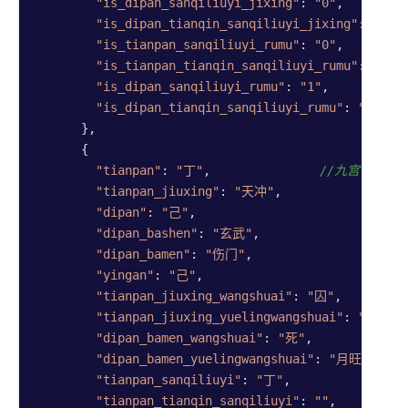
"is_dipan_sanqiliuyi_jixing"
: 
"0"
,

"is_dipan_tianqin_sanqiliuyi_jixing"
: 
"0"
,

"is_tianpan_sanqiliuyi_rumu"
: 
"0"
,

"is_tianpan_tianqin_sanqiliuyi_rumu"
: 
"0"
,

"is_dipan_sanqiliuyi_rumu"
: 
"1"
,

"is_dipan_tianqin_sanqiliuyi_rumu"
: 
"0"
      },

      {

"tianpan"
: 
"丁"
,               
//九宫宫盘6信
"tianpan_jiuxing"
: 
"天冲"
,

"dipan"
: 
"己"
,

"dipan_bashen"
: 
"玄武"
,

"dipan_bamen"
: 
"伤门"
,

"yingan"
: 
"己"
,

"tianpan_jiuxing_wangshuai"
: 
"囚"
,

"tianpan_jiuxing_yuelingwangshuai"
: 
"月相"
,

"dipan_bamen_wangshuai"
: 
"死"
,

"dipan_bamen_yuelingwangshuai"
: 
"月旺"
,

"tianpan_sanqiliuyi"
: 
"丁"
,

"tianpan_tianqin_sanqiliuyi"
: 
""
,
