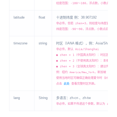
经度范围：-180～180，浮点数，小数点后最
latitude
float
十进制纬度 例：38.907192
非必传，但若 zhen=3，则经度与纬度皆为必
纬度范围：-90～90，浮点数，小数点后最多6
timezone
string
时区（IANA 格式），例：Asia/Shangha
非必传，默认 Asia/Shanghai
● zhen = 1（中国真太阳时）：时区固定为 
● zhen = 2（不使用真太阳时）：本参数不
● zhen = 3（全球真太阳时）：建议传出生地
例：纽约
，新加坡
America/New_York
Asia/
使用当地时区可确保正确处理夏令时（DST）。
点击
此处
查看完整时区列表。
lang
String
多语言：zh-cn 、zh-tw
非必传，如果不传递这个参数，默认为 zh-cn