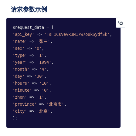
请求参数示例
'api_key'
 => 
'FsF1CsVevk3N17w7oBkSydfSk'
'name'
 => 
'张三'
'sex'
 => 
'0'
'type'
 => 
'1'
'year'
 => 
'1994'
'month'
 => 
'4'
'day'
 => 
'30'
'hours'
 => 
'10'
'minute'
 => 
'0'
'zhen'
 => 
'1'
'province'
 => 
'北京市'
'city'
 => 
'北京'
,

];