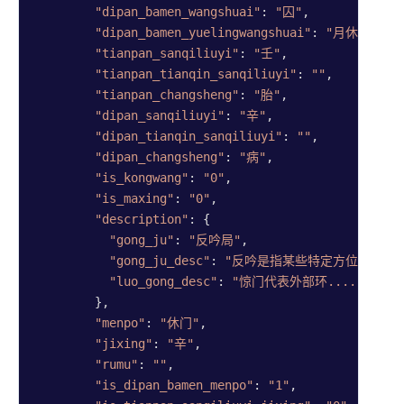
"dipan_bamen_wangshuai"
: 
"囚"
,

"dipan_bamen_yuelingwangshuai"
: 
"月休"
,

"tianpan_sanqiliuyi"
: 
"壬"
,

"tianpan_tianqin_sanqiliuyi"
: 
""
,

"tianpan_changsheng"
: 
"胎"
,

"dipan_sanqiliuyi"
: 
"辛"
,

"dipan_tianqin_sanqiliuyi"
: 
""
,

"dipan_changsheng"
: 
"病"
,

"is_kongwang"
: 
"0"
,

"is_maxing"
: 
"0"
,

"description"
: {

"gong_ju"
: 
"反吟局"
,

"gong_ju_desc"
: 
"反吟是指某些特定方位的八....
"luo_gong_desc"
: 
"惊门代表外部环......"
        },

"menpo"
: 
"休门"
,

"jixing"
: 
"辛"
,

"rumu"
: 
""
,

"is_dipan_bamen_menpo"
: 
"1"
,
