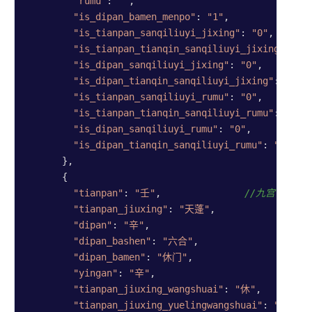
"rumu"
: 
""
,

"is_dipan_bamen_menpo"
: 
"1"
,

"is_tianpan_sanqiliuyi_jixing"
: 
"0"
,

"is_tianpan_tianqin_sanqiliuyi_jixing"
: 
"0
"is_dipan_sanqiliuyi_jixing"
: 
"0"
,

"is_dipan_tianqin_sanqiliuyi_jixing"
: 
"0"
,

"is_tianpan_sanqiliuyi_rumu"
: 
"0"
,

"is_tianpan_tianqin_sanqiliuyi_rumu"
: 
"0"
,

"is_dipan_sanqiliuyi_rumu"
: 
"0"
,

"is_dipan_tianqin_sanqiliuyi_rumu"
: 
"0"
      },

      {

"tianpan"
: 
"壬"
,               
//九宫宫盘4信
"tianpan_jiuxing"
: 
"天蓬"
,

"dipan"
: 
"辛"
,

"dipan_bashen"
: 
"六合"
,

"dipan_bamen"
: 
"休门"
,

"yingan"
: 
"辛"
,

"tianpan_jiuxing_wangshuai"
: 
"休"
,

"tianpan_jiuxing_yuelingwangshuai"
: 
"月旺"
,
