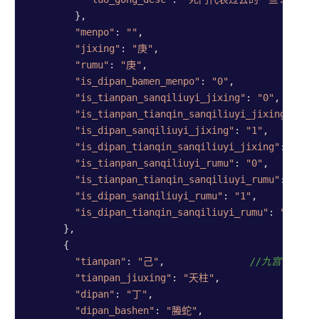
        },

"menpo"
: 
""
,

"jixing"
: 
"庚"
,

"rumu"
: 
"庚"
,

"is_dipan_bamen_menpo"
: 
"0"
,

"is_tianpan_sanqiliuyi_jixing"
: 
"0"
,

"is_tianpan_tianqin_sanqiliuyi_jixing"
: 
"0
"is_dipan_sanqiliuyi_jixing"
: 
"1"
,

"is_dipan_tianqin_sanqiliuyi_jixing"
: 
"0"
,

"is_tianpan_sanqiliuyi_rumu"
: 
"0"
,

"is_tianpan_tianqin_sanqiliuyi_rumu"
: 
"0"
,

"is_dipan_sanqiliuyi_rumu"
: 
"1"
,

"is_dipan_tianqin_sanqiliuyi_rumu"
: 
"0"
      },

      {

"tianpan"
: 
"己"
,               
//九宫宫盘2信
"tianpan_jiuxing"
: 
"天柱"
,

"dipan"
: 
"丁"
,

"dipan_bashen"
: 
"螣蛇"
,
