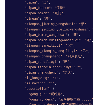
"dipan"
: 
"庚"
,

"dipan_bashen"
: 
"值符"
,

"dipan_bamen"
: 
"死门"
,

"yingan"
: 
"庚"
,

"tianpan_jiuxing_wangshuai"
: 
"相"
,

"tianpan_jiuxing_yuelingwangshuai"
: 
"月囚"
,

"dipan_bamen_wangshuai"
: 
"旺"
,

"dipan_bamen_yuelingwangshuai"
: 
"死"
,

"tianpan_sanqiliuyi"
: 
"癸"
,

"tianpan_tianqin_sanqiliuyi"
: 
"乙"
,

"tianpan_changsheng"
: 
"冠沐衰旺"
,

"dipan_sanqiliuyi"
: 
"庚"
,

"dipan_tianqin_sanqiliuyi"
: 
""
,

"dipan_changsheng"
: 
"墓绝"
,

"is_kongwang"
: 
"1"
,

"is_maxing"
: 
"1"
,

"description"
: {

"gong_ju"
: 
"反吟局"
,

"gong_ju_desc"
: 
"反吟是指某些......"
,

"luo_gong_desc"
: 
"死门代表过去的一些......"