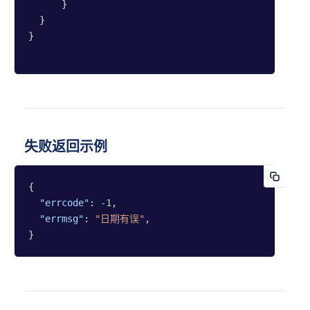
      }

  }

}

失败返回示例
{

"errcode"
: 
-1
,

"errmsg"
: 
"日期有误"
,

}               