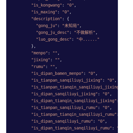
"is_kongwang"
: 
"0"
,

"is_maxing"
: 
"0"
,

"description"
: {

"gong_ju"
: 
"未知局"
,

"gong_ju_desc"
: 
"不做解析"
,

"luo_gong_desc"
: 
"中......"
        },

"menpo"
: 
""
,

"jixing"
: 
""
,

"rumu"
: 
""
,

"is_dipan_bamen_menpo"
: 
"0"
,

"is_tianpan_sanqiliuyi_jixing"
: 
"0"
,

"is_tianpan_tianqin_sanqiliuyi_jixing"
: 
"0
"is_dipan_sanqiliuyi_jixing"
: 
"0"
,

"is_dipan_tianqin_sanqiliuyi_jixing"
: 
"0"
,

"is_tianpan_sanqiliuyi_rumu"
: 
"0"
,

"is_tianpan_tianqin_sanqiliuyi_rumu"
: 
"0"
,

"is_dipan_sanqiliuyi_rumu"
: 
"0"
,

"is_dipan_tianqin_sanqiliuyi_rumu"
: 
"0"