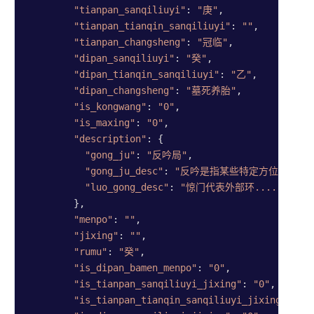
"tianpan_sanqiliuyi"
: 
"庚"
,

"tianpan_tianqin_sanqiliuyi"
: 
""
,

"tianpan_changsheng"
: 
"冠临"
,

"dipan_sanqiliuyi"
: 
"癸"
,

"dipan_tianqin_sanqiliuyi"
: 
"乙"
,

"dipan_changsheng"
: 
"墓死养胎"
,

"is_kongwang"
: 
"0"
,

"is_maxing"
: 
"0"
,

"description"
: {

"gong_ju"
: 
"反吟局"
,

"gong_ju_desc"
: 
"反吟是指某些特定方位的八....
"luo_gong_desc"
: 
"惊门代表外部环......"
        },

"menpo"
: 
""
,

"jixing"
: 
""
,

"rumu"
: 
"癸"
,

"is_dipan_bamen_menpo"
: 
"0"
,

"is_tianpan_sanqiliuyi_jixing"
: 
"0"
,

"is_tianpan_tianqin_sanqiliuyi_jixing"
: 
"0