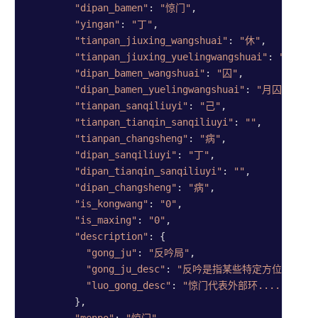
"dipan_bamen"
: 
"惊门"
,

"yingan"
: 
"丁"
,

"tianpan_jiuxing_wangshuai"
: 
"休"
,

"tianpan_jiuxing_yuelingwangshuai"
: 
"月休"
,

"dipan_bamen_wangshuai"
: 
"囚"
,

"dipan_bamen_yuelingwangshuai"
: 
"月囚"
,

"tianpan_sanqiliuyi"
: 
"己"
,

"tianpan_tianqin_sanqiliuyi"
: 
""
,

"tianpan_changsheng"
: 
"病"
,

"dipan_sanqiliuyi"
: 
"丁"
,

"dipan_tianqin_sanqiliuyi"
: 
""
,

"dipan_changsheng"
: 
"病"
,

"is_kongwang"
: 
"0"
,

"is_maxing"
: 
"0"
,

"description"
: {

"gong_ju"
: 
"反吟局"
,

"gong_ju_desc"
: 
"反吟是指某些特定方位的八....
"luo_gong_desc"
: 
"惊门代表外部环......"
        },
