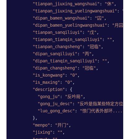
"tianpan_jiuxing_wangshuai"
: 
"休"
,

"tianpan_jiuxing_yuelingwangshuai"
: 
"月休"
,

"dipan_bamen_wangshuai"
: 
"囚"
,

"dipan_bamen_yuelingwangshuai"
: 
"月囚"
,

"tianpan_sanqiliuyi"
: 
"戊"
,

"tianpan_tianqin_sanqiliuyi"
: 
""
,

"tianpan_changsheng"
: 
"冠临"
,

"dipan_sanqiliuyi"
: 
"丙"
,

"dipan_tianqin_sanqiliuyi"
: 
""
,

"dipan_changsheng"
: 
"冠临"
,

"is_kongwang"
: 
"0"
,

"is_maxing"
: 
"0"
,

"description"
: {

"gong_ju"
: 
"反吟局"
,

"gong_ju_desc"
: 
"反吟是指某些特定方位的八....
"luo_gong_desc"
: 
"惊门代表外部环......"
        },

"menpo"
: 
"开门"
,

"jixing"
: 
""
,
