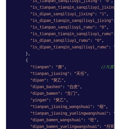
"is_tianpan_sanqiliuyi_jixing"
: 
"0"
,

"is_tianpan_tianqin_sanqiliuyi_jixing"
: 
"0
"is_dipan_sanqiliuyi_jixing"
: 
"1"
,

"is_dipan_tianqin_sanqiliuyi_jixing"
: 
"0"
,

"is_tianpan_sanqiliuyi_rumu"
: 
"0"
,

"is_tianpan_tianqin_sanqiliuyi_rumu"
: 
"0"
,

"is_dipan_sanqiliuyi_rumu"
: 
"0"
,

"is_dipan_tianqin_sanqiliuyi_rumu"
: 
"0"
      },

      {

"tianpan"
: 
"庚"
,               
//九宫宫盘5信
"tianpan_jiuxing"
: 
"天任"
,

"dipan"
: 
"癸乙"
,

"dipan_bashen"
: 
"白虎"
,

"dipan_bamen"
: 
"生门"
,

"yingan"
: 
"癸乙"
,

"tianpan_jiuxing_wangshuai"
: 
"相"
,

"tianpan_jiuxing_yuelingwangshuai"
: 
"月囚"
,

"dipan_bamen_wangshuai"
: 
"旺"
,

"dipan_bamen_yuelingwangshuai"
: 
"月死"
,
