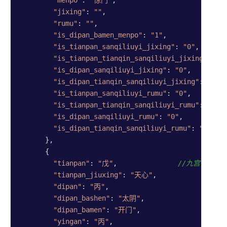
"menpo"
: 
"惊门"
,

"jixing"
: 
""
,

"rumu"
: 
""
,

"is_dipan_bamen_menpo"
: 
"1"
,

"is_tianpan_sanqiliuyi_jixing"
: 
"0"
,

"is_tianpan_tianqin_sanqiliuyi_jixing"
: 
"0
"is_dipan_sanqiliuyi_jixing"
: 
"0"
,

"is_dipan_tianqin_sanqiliuyi_jixing"
: 
"0"
,

"is_tianpan_sanqiliuyi_rumu"
: 
"0"
,

"is_tianpan_tianqin_sanqiliuyi_rumu"
: 
"0"
,

"is_dipan_sanqiliuyi_rumu"
: 
"0"
,

"is_dipan_tianqin_sanqiliuyi_rumu"
: 
"0"
      },

      {

"tianpan"
: 
"戊"
,               
//九宫宫盘3信
"tianpan_jiuxing"
: 
"天心"
,

"dipan"
: 
"丙"
,

"dipan_bashen"
: 
"太阴"
,

"dipan_bamen"
: 
"开门"
,

"yingan"
: 
"丙"
,
