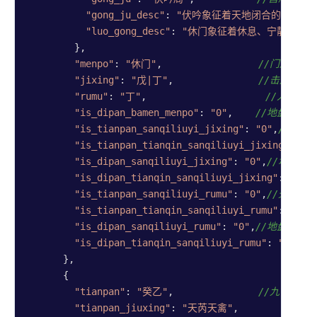
"gong_ju_desc"
: 
"伏吟象征着天地闭合的情景，伏吟
"luo_gong_desc"
: 
"休门象征着休息、宁静、安逸，
        },

"menpo"
: 
"休门"
,                 
//门迫
"jixing"
: 
"戊|丁"
,               
//击刑 如
"rumu"
: 
"丁"
,                     
//入墓 
"is_dipan_bamen_menpo"
: 
"0"
,    
//地盘八门
"is_tianpan_sanqiliuyi_jixing"
: 
"0"
,
//天盘
"is_tianpan_tianqin_sanqiliuyi_jixing"
: 
"0
"is_dipan_sanqiliuyi_jixing"
: 
"0"
,
//地盘三
"is_dipan_tianqin_sanqiliuyi_jixing"
: 
"0"
,
"is_tianpan_sanqiliuyi_rumu"
: 
"0"
,
//天盘三
"is_tianpan_tianqin_sanqiliuyi_rumu"
: 
"0"
,
"is_dipan_sanqiliuyi_rumu"
: 
"0"
,
//地盘三奇
"is_dipan_tianqin_sanqiliuyi_rumu"
: 
"0"
//
      },

      {

"tianpan"
: 
"癸乙"
,               
//九宫宫盘
"tianpan_jiuxing"
: 
"天芮天禽"
,
