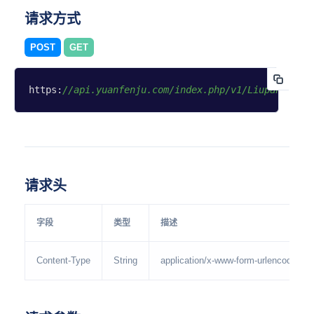
请求方式
POST
GET
https:
//api.yuanfenju.com/index.php/v1/Liupan/yinp
请求头
字段
类型
描述
Content-Type
String
application/x-www-form-urlencoded