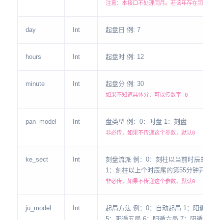
注意：本接口不处理闰月。若该年存在闰月，请
day
Int
起盘日 例: 7
hours
Int
起盘时 例: 12
minute
Int
起盘分 例: 30
如果不知道具体分，可以传数字 0
pan_model
Int
盘类型 例：0：时盘 1：刻盘
非必传，如果不传递这个参数，默认0
ke_sect
Int
刻盘流派 例：0：刻柱以当前时辰的第0
1：刻柱以上个时辰尾的第55分钟开
非必传，如果不传递这个参数，默认0
ju_model
Int
起局方法 例：0：自动起局 1：阳遁一局
5：阳遁五局 6：阳遁六局 7：阳遁七局