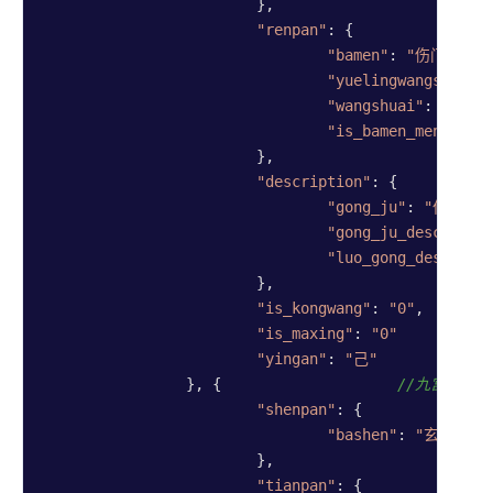
			},

"renpan"
: {

"bamen"
: 
"伤门"
,

"yuelingwangshuai"
"wangshuai"
: 
"囚"
,

"is_bamen_menpo"
: 
			},

"description"
: {

"gong_ju"
: 
"伏吟局"
,
"gong_ju_desc"
: 
"
"luo_gong_desc"
: 
"
			},

"is_kongwang"
: 
"0"
,  
//是
"is_maxing"
: 
"0"
/
"yingan"
: 
"己"
//
		}, {                    
//九宫宫盘3
"shenpan"
: {

"bashen"
: 
"玄武"
			},

"tianpan"
: {
