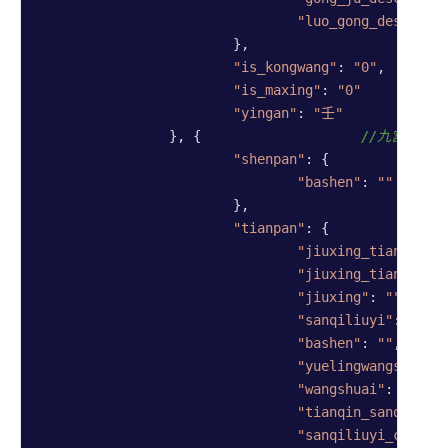
"luo_gong_desc"
: 
"
			},

"is_kongwang"
: 
"0"
,  
//是
"is_maxing"
: 
"0"
/
"yingan"
: 
"壬"
//
		}, {                    
//九宫宫盘8
"shenpan"
: {

"bashen"
: 
""
			},

"tianpan"
: {

"jiuxing_tianqin_s
"jiuxing_tianqin"
:
"jiuxing"
: 
""
,

"sanqiliuyi"
: 
""
,

"bashen"
: 
""
,

"yuelingwangshuai"
"wangshuai"
: 
"废"
,

"tianqin_sanqiliuy
"sanqiliuyi_changs