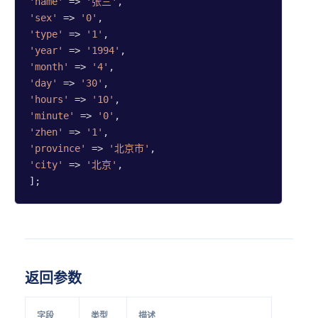
'name'
 => 
'张三'
'sex'
 => 
'0'
'type'
 => 
'1'
'year'
 => 
'1994'
'month'
 => 
'4'
'day'
 => 
'30'
'hours'
 => 
'10'
'minute'
 => 
'0'
'zhen'
 => 
'1'
'province'
 => 
'北京市'
'city'
 => 
'北京'
,

];
返回参数
字段
类型
描述