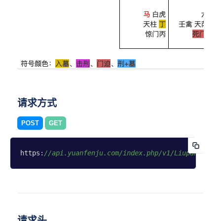
请求方式
POST
GET
https:
//api.yuanfenju.com/index.php/v1/Liupan/qime
请求头