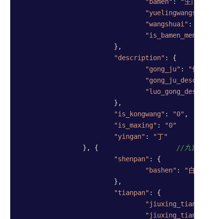
"bamen"
: 
"生门"
,

"yuelingwangshuai"
"wangshuai"
: 
"休"
,

"is_bamen_menpo"
: 
			},

"description"
: {

"gong_ju"
: 
"伏吟局"
,
"gong_ju_desc"
: 
"
"luo_gong_desc"
: 
"
			},

"is_kongwang"
: 
"0"
,  
//是
"is_maxing"
: 
"0"
/
"yingan"
: 
"丁"
//
		}, {                    
//九宫宫盘2
"shenpan"
: {

"bashen"
: 
"白虎"
			},

"tianpan"
: {

"jiuxing_tianqin_s
"jiuxing_tianqin"
: