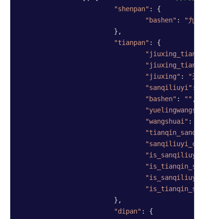
"shenpan"
: {

"bashen"
: 
"九天"
			},

"tianpan"
: {

"jiuxing_tianqin_s
"jiuxing_tianqin"
:
"jiuxing"
: 
"天冲"
,

"sanqiliuyi"
: 
"己"
,

"bashen"
: 
""
,

"yuelingwangshuai"
"wangshuai"
: 
"废"
,

"tianqin_sanqiliuy
"sanqiliuyi_changs
"is_sanqiliuyi_jix
"is_tianqin_sanqil
"is_sanqiliuyi_rum
"is_tianqin_sanqil
			},

"dipan"
: {
