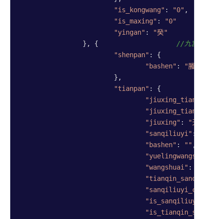
"is_kongwang"
: 
"0"
,  
//是
"is_maxing"
: 
"0"
/
"yingan"
: 
"癸"
//
		}, {                    
//九宫宫盘7
"shenpan"
: {

"bashen"
: 
"螣蛇"
			},

"tianpan"
: {

"jiuxing_tianqin_s
"jiuxing_tianqin"
:
"jiuxing"
: 
"天英"
,

"sanqiliuyi"
: 
"丙"
,

"bashen"
: 
""
,

"yuelingwangshuai"
"wangshuai"
: 
"废"
,

"tianqin_sanqiliuy
"sanqiliuyi_changs
"is_sanqiliuyi_jix
"is_tianqin_sanqil