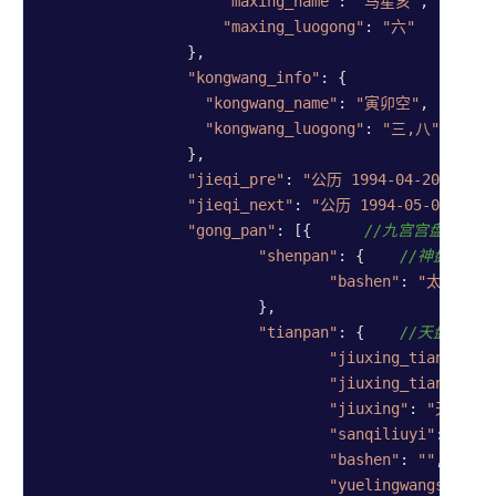
"maxing_name"
: 
"马星亥"
,	  
"maxing_luogong"
: 
"六"
//马
		},

"kongwang_info"
: {

"kongwang_name"
: 
"寅卯空"
,   
//空
"kongwang_luogong"
: 
"三,八"
//空
		},

"jieqi_pre"
: 
"公历 1994-04-20 15:3
"jieqi_next"
: 
"公历 1994-05-06 01:
"gong_pan"
: [{      
//九宫宫盘0信息
"shenpan"
: {    
//神盘信息
"bashen"
: 
"太阴"
/
			},

"tianpan"
: {    
//天盘信息
"jiuxing_tianqin_s
"jiuxing_tianqin"
:
"jiuxing"
: 
"天芮"
, 
"sanqiliuyi"
: 
"戊"
,
"bashen"
: 
""
,     
"yuelingwangshuai"