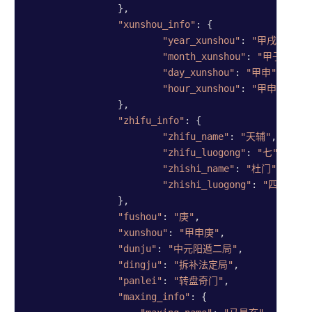
		},

"xunshou_info"
: {

"year_xunshou"
: 
"甲戌"
,    
"month_xunshou"
: 
"甲子"
,   
"day_xunshou"
: 
"甲申"
,     
"hour_xunshou"
: 
"甲申"
		},

"zhifu_info"
: {

"zhifu_name"
: 
"天辅"
,     
"zhifu_luogong"
: 
"七"
,    
"zhishi_name"
: 
"杜门"
,    
"zhishi_luogong"
: 
"四"
		},

"fushou"
: 
"庚"
,               
//奇
"xunshou"
: 
"甲申庚"
,           
//
"dunju"
: 
"中元阳遁二局"
,        
//遁
"dingju"
: 
"拆补法定局"
,         
//定
"panlei"
: 
"转盘奇门"
,           
//
"maxing_info"
: {
