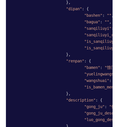
			},

"dipan"
: {

"bashen"
: 
""
,

"bagua"
: 
""
,

"sanqiliuyi"
: 
"癸"
,

"sanqiliuyi_changs
"is_sanqiliuyi_jix
"is_sanqiliuyi_rum
			},

"renpan"
: {

"bamen"
: 
"惊门"
,

"yuelingwangshuai"
"wangshuai"
: 
"囚"
,

"is_bamen_menpo"
: 
			},

"description"
: {

"gong_ju"
: 
"伏吟局"
,
"gong_ju_desc"
: 
"
"luo_gong_desc"
: 
"
			},
