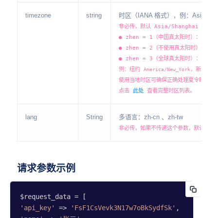
timezone
string
时区（IANA 格式），例：Asia/Shan
非必传，默认 Asia/Shanghai
● zhen = 1（中国真太阳时）：时区固
● zhen = 2（不使用真太阳时）：本
● zhen = 3（全球真太阳时）：建议传
例：纽约
，新加坡
America/New_York
A
使用当地时区可确保正确处理夏令时（DS
点击
此处
查看完整时区列表。
lang
String
多语言：zh-cn 、zh-tw
非必传，如果不传递这个参数，默认为 zh
请求参数示例
'api_key'
 => 
'FsF1CsVevk3N17w7oBkSydfSk'