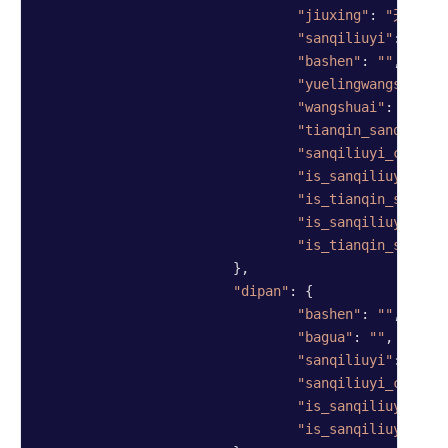
"jiuxing"
: 
"天心"
,

"sanqiliuyi"
: 
"壬"
,

"bashen"
: 
""
,

"yuelingwangshuai"
"wangshuai"
: 
"废"
,

"tianqin_sanqiliuy
"sanqiliuyi_changs
"is_sanqiliuyi_jix
"is_tianqin_sanqil
"is_sanqiliuyi_rum
"is_tianqin_sanqil
			},

"dipan"
: {

"bashen"
: 
""
,

"bagua"
: 
""
,

"sanqiliuyi"
: 
"己"
,

"sanqiliuyi_changs
"is_sanqiliuyi_jix
"is_sanqiliuyi_rum