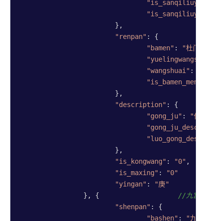
"is_sanqiliuyi_jix
"is_sanqiliuyi_rum
			},

"renpan"
: {

"bamen"
: 
"杜门"
,

"yuelingwangshuai"
"wangshuai"
: 
"囚"
,

"is_bamen_menpo"
: 
			},

"description"
: {

"gong_ju"
: 
"伏吟局"
,
"gong_ju_desc"
: 
"
"luo_gong_desc"
: 
"
			},

"is_kongwang"
: 
"0"
,  
//是
"is_maxing"
: 
"0"
/
"yingan"
: 
"庚"
//
		}, {                    
//九宫宫盘4
"shenpan"
: {

"bashen"
: 
"九地"