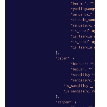
"bashen"
: 
""
,

"yuelingwangshuai"
"wangshuai"
: 
"休"
,

"tianqin_sanqiliuy
"sanqiliuyi_changs
"is_sanqiliuyi_jix
"is_tianqin_sanqil
"is_sanqiliuyi_rum
"is_tianqin_sanqil
			},

"dipan"
: {

"bashen"
: 
""
,

"bagua"
: 
""
,

"sanqiliuyi"
: 
"丁"
,

"sanqiliuyi_changs
"is_sanqiliuyi_jixing"
"is_sanqiliuyi_rumu"
: 
			},

"renpan"
: {
