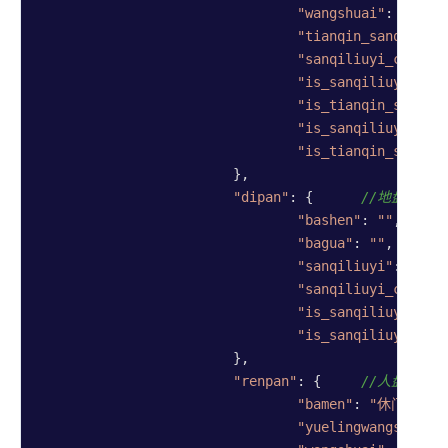
"wangshuai"
: 
"休"
, 
"tianqin_sanqiliuy
"sanqiliuyi_changs
"is_sanqiliuyi_jix
"is_tianqin_sanqil
"is_sanqiliuyi_rum
"is_tianqin_sanqil
			},

"dipan"
: {      
//地盘信息
"bashen"
: 
""
,     
"bagua"
: 
""
,      
"sanqiliuyi"
: 
"乙"
,
"sanqiliuyi_changs
"is_sanqiliuyi_jix
"is_sanqiliuyi_rum
			},

"renpan"
: {     
//人盘信息
"bamen"
: 
"休门"
"yuelingwangshuai"