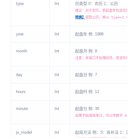
type
Int
历类型 0：农历 1：公历
建议：对于农历，若起盘年包含闰月或需
转换】
获取公历，再以 type=1 传入。
year
Int
起盘年 例: 1988
month
Int
起盘月 例: 8
注意：本接口不处理闰月。若该年存在闰
day
Int
起盘日 例: 7
hours
Int
起盘时 例: 12
minute
Int
起盘分 例: 30
如果不知道具体分，可以传数字 0
ju_model
Int
起局方法 例：0：拆补法 1：置闰