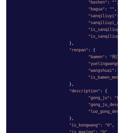
"bashen"
: 
""
,

"bagua"
: 
""
,

"sanqiliuyi"
: 
"戊"
,

"sanqiliuyi_changs
"is_sanqiliuyi_jix
"is_sanqiliuyi_rum
			},

"renpan"
: {

"bamen"
: 
"死门"
,

"yuelingwangshuai"
"wangshuai"
: 
"囚"
,

"is_bamen_menpo"
: 
			},

"description"
: {

"gong_ju"
: 
"伏吟局"
,
"gong_ju_desc"
: 
"
"luo_gong_desc"
: 
"
			},

"is_kongwang"
: 
"0"
,  
//是
"is_maxing"
: 
"0"
/