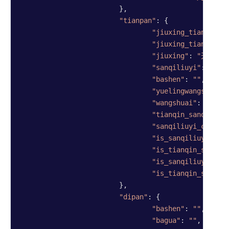
			},

"tianpan"
: {

"jiuxing_tianqin_s
"jiuxing_tianqin"
:
"jiuxing"
: 
"天任"
,

"sanqiliuyi"
: 
"丁"
,

"bashen"
: 
""
,

"yuelingwangshuai"
"wangshuai"
: 
"废"
,

"tianqin_sanqiliuy
"sanqiliuyi_changs
"is_sanqiliuyi_jix
"is_tianqin_sanqil
"is_sanqiliuyi_rum
"is_tianqin_sanqil
			},

"dipan"
: {

"bashen"
: 
""
,

"bagua"
: 
""
,
