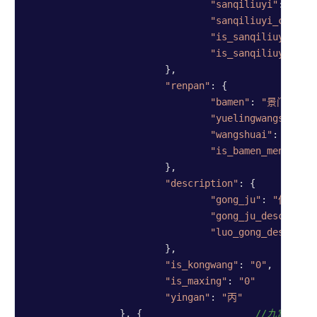
"sanqiliuyi"
: 
"丙"
,

"sanqiliuyi_changs
"is_sanqiliuyi_jix
"is_sanqiliuyi_rum
			},

"renpan"
: {

"bamen"
: 
"景门"
,

"yuelingwangshuai"
"wangshuai"
: 
"囚"
,

"is_bamen_menpo"
: 
			},

"description"
: {

"gong_ju"
: 
"伏吟局"
,
"gong_ju_desc"
: 
"
"luo_gong_desc"
: 
"
			},

"is_kongwang"
: 
"0"
,  
//是
"is_maxing"
: 
"0"
/
"yingan"
: 
"丙"
//
		}, {                    
//九宫宫盘5