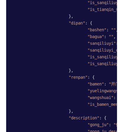
"is_sanqiliuyi_rum
"is_tianqin_sanqil
			},

"dipan"
: {

"bashen"
: 
""
,

"bagua"
: 
""
,

"sanqiliuyi"
: 
"壬"
,

"sanqiliuyi_changs
"is_sanqiliuyi_jix
"is_sanqiliuyi_rum
			},

"renpan"
: {

"bamen"
: 
"开门"
,

"yuelingwangshuai"
"wangshuai"
: 
"囚"
,

"is_bamen_menpo"
: 
			},

"description"
: {

"gong_ju"
: 
"伏吟局"
,
"gong_ju_desc"
: 
"