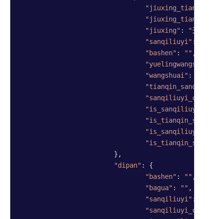
"jiuxing_tianqin_s
"jiuxing_tianqin"
:
"jiuxing"
: 
"天蓬"
,

"sanqiliuyi"
: 
"乙"
,

"bashen"
: 
""
,

"yuelingwangshuai"
"wangshuai"
: 
"废"
,

"tianqin_sanqiliuy
"sanqiliuyi_changs
"is_sanqiliuyi_jix
"is_tianqin_sanqil
"is_sanqiliuyi_rum
"is_tianqin_sanqil
			},

"dipan"
: {

"bashen"
: 
""
,

"bagua"
: 
""
,

"sanqiliuyi"
: 
"庚"
,

"sanqiliuyi_changs