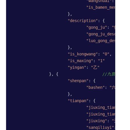
"wangshuai"
: 
"相"
, 
"is_bamen_menpo"
: 
			},

"description"
: {          
"gong_ju"
: 
"伏吟局"
"gong_ju_desc"
: 
"
"luo_gong_desc"
: 
"
			},

"is_kongwang"
: 
"0"
,  
//是
"is_maxing"
: 
"1"
/
"yingan"
: 
"乙"
//
		}, {                   
//九宫宫盘1
"shenpan"
: {

"bashen"
: 
"六合"
			},

"tianpan"
: {

"jiuxing_tianqin_s
"jiuxing_tianqin"
:
"jiuxing"
: 
"天柱"
,

"sanqiliuyi"
: 
"癸"
,
