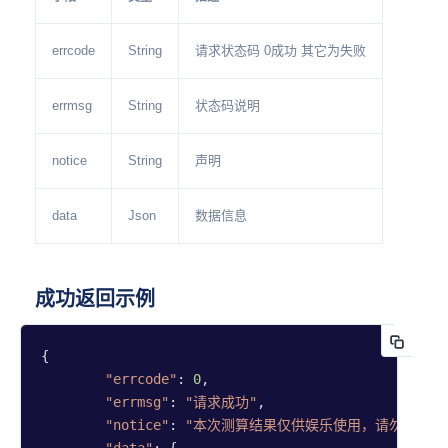
errcode
String
请求状态码 0成功 其它为失败
errmsg
String
状态码说明
notice
String
声明
data
Json
数据信息
成功返回示例
{

"errcode"
: 
0
,

"errmsg"
: 
"请求成功"
,

"notice"
: 
"本次测算结果仅供娱乐使用，请勿用于封