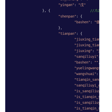
"yingan"
: 
"戊"
//
		}, {                    
//九宫宫盘6
"shenpan"
: {

"bashen"
: 
"值符"
			},

"tianpan"
: {

"jiuxing_tianqin_s
"jiuxing_tianqin"
:
"jiuxing"
: 
"天辅"
,

"sanqiliuyi"
: 
"庚"
,

"bashen"
: 
""
,

"yuelingwangshuai"
"wangshuai"
: 
"废"
,

"tianqin_sanqiliuy
"sanqiliuyi_changs
"is_sanqiliuyi_jix
"is_tianqin_sanqil
"is_sanqiliuyi_rum
"is_tianqin_sanqil