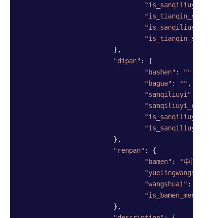
"is_sanqiliuyi_jix
"is_tianqin_sanqil
"is_sanqiliuyi_rum
"is_tianqin_sanqil
			},

"dipan"
: {

"bashen"
: 
""
,

"bagua"
: 
""
,

"sanqiliuyi"
: 
"辛"
,

"sanqiliuyi_changs
"is_sanqiliuyi_jix
"is_sanqiliuyi_rum
			},

"renpan"
: {

"bamen"
: 
"中门"
,

"yuelingwangshuai"
"wangshuai"
: 
""
,

"is_bamen_menpo"
: 
			},

"description"
: {
