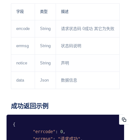
字段
类型
描述
errcode
String
请求状态码 0成功 其它为失败
errmsg
String
状态码说明
notice
String
声明
data
Json
数据信息
成功返回示例
{

"errcode"
: 
0
,

"errmsg"
: 
"请求成功"
,
