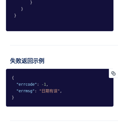
        }

    }

 }

失败返回示例
{

"errcode"
: 
-1
,

"errmsg"
: 
"日期有误"
,

}               