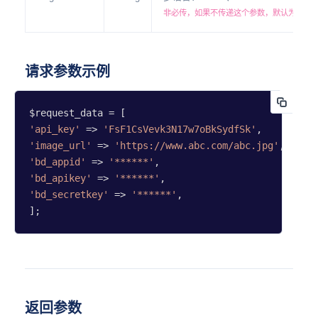
非必传，如果不传递这个参数，默认为 zh-
请求参数示例
'api_key'
 => 
'FsF1CsVevk3N17w7oBkSydfSk'
'image_url'
 => 
'https://www.abc.com/abc.jpg'
'bd_appid'
 => 
'******'
'bd_apikey'
 => 
'******'
'bd_secretkey'
 => 
'******'
,

];
返回参数