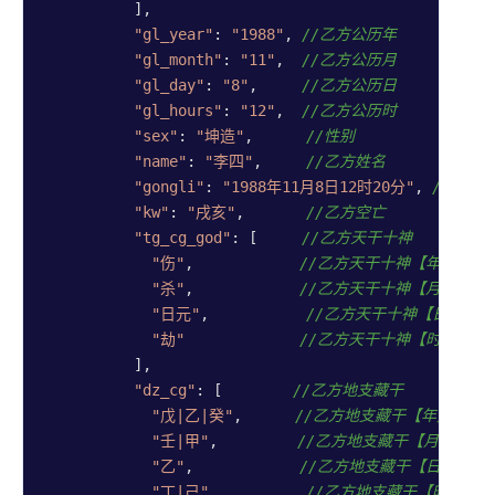
          ],

"gl_year"
: 
"1988"
, 
//乙方公历年
"gl_month"
: 
"11"
,  
//乙方公历月
"gl_day"
: 
"8"
,     
//乙方公历日
"gl_hours"
: 
"12"
,  
//乙方公历时
"sex"
: 
"坤造"
,      
//性别
"name"
: 
"李四"
,     
//乙方姓名
"gongli"
: 
"1988年11月8日12时20分"
, 
//乙方
"kw"
: 
"戌亥"
,       
//乙方空亡
"tg_cg_god"
: [     
//乙方天干十神
"伤"
,            
//乙方天干十神【年】
"杀"
,            
//乙方天干十神【月】
"日元"
,           
//乙方天干十神【日】
"劫"
//乙方天干十神【时】
          ],

"dz_cg"
: [        
//乙方地支藏干
"戊|乙|癸"
,      
//乙方地支藏干【年】
"壬|甲"
,         
//乙方地支藏干【月】
"乙"
,            
//乙方地支藏干【日】
"丁|己"
//乙方地支藏干【时】