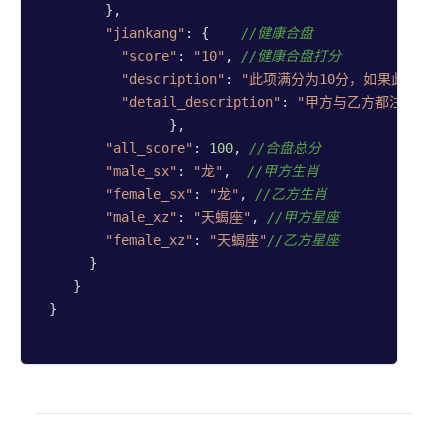
        },

"jiankang"
: {    
//健康合盘
"score"
: 
"10"
, 
//健康合盘打分
"description"
: 
"此项满分为10分，如果此项分
"detail_description"
: 
"甲方与乙方都注重身体健
		},

"all_score"
: 
100
, 
//合盘总分
"male_sx"
: 
"龙"
,  
//甲方生肖
"female_sx"
: 
"龙"
, 
//乙方生肖
"male_xz"
: 
"天蝎座"
, 
//甲方星座
"female_xz"
: 
"天蝎座"
//乙方星座
      }

    }

 }
