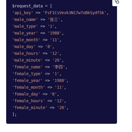
'api_key'
 => 
'FsF1CsVevk3N17w7oBkSydfSk'
'male_name'
 => 
'张三'
'male_type'
 => 
'1'
'male_year'
 => 
'1988'
'male_month'
 => 
'11'
'male_day'
 => 
'8'
'male_hours'
 => 
'12'
'male_minute'
 => 
'20'
'female_name'
 => 
'李四'
'female_type'
 => 
'1'
'female_year'
 => 
'1988'
'female_month'
 => 
'11'
'female_day'
 => 
'8'
'female_hours'
 => 
'12'
'female_minute'
 => 
'20'
,

];