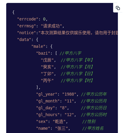
{

"errcode"
: 
0
,

"errmsg"
: 
"请求成功"
,

"notice"
:
"本次测算结果仅供娱乐使用，请勿用于封建迷信和
"data"
: {

"male"
: {

"bazi"
: [ 
//甲方八字
"戊辰"
,  
//甲方八字【年】
"癸亥"
,  
//甲方八字【月】
"丁卯"
,  
//甲方八字【日】
"丙午"
//甲方八字【时】
          ],

"gl_year"
: 
"1988"
, 
//甲方公历年
"gl_month"
: 
"11"
,  
//甲方公历月
"gl_day"
: 
"8"
,     
//甲方公历日
"gl_hours"
: 
"12"
,  
//甲方公历时
"sex"
: 
"乾造"
,      
//性别
"name"
: 
"张三"
,     
//甲方姓名