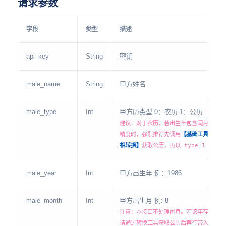
请求参数
字段
类型
描述
api_key
String
密钥
male_name
String
甲方姓名
male_type
Int
甲方历类型 0：农历 1：公历
建议：对于农历，若出生年包含闰月或需极
精度时，强烈推荐先调用
【基础工具-阴阳
相转换】
获取公历，再以 type=1 传入。
male_year
Int
甲方出生年 例：1986
male_month
Int
甲方出生月 例: 8
注意：本接口不处理闰月。若该年存在闰月
请通过转换工具获取公历后再行带入。