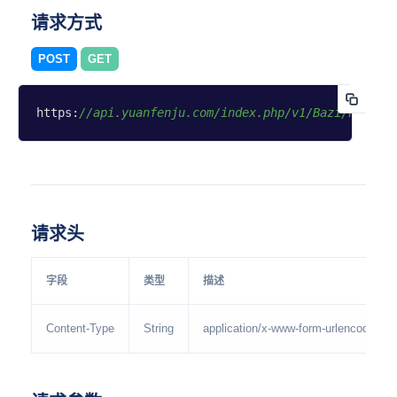
请求方式
POST
GET
https:
//api.yuanfenju.com/index.php/v1/Bazi/hepan
请求头
字段
类型
描述
Content-Type
String
application/x-www-form-urlencoded