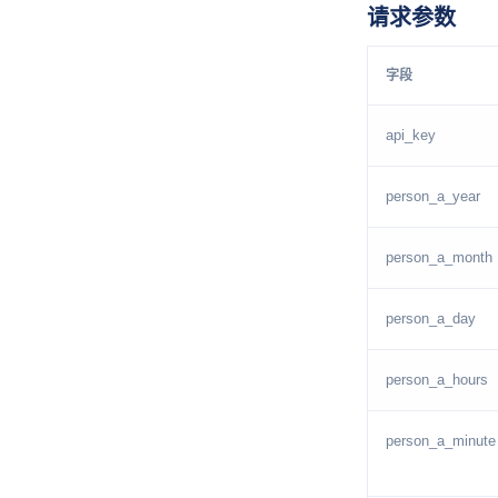
请求参数
字段
api_key
person_a_year
person_a_month
person_a_day
person_a_hours
person_a_minute