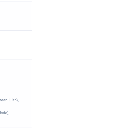
n Lilith),
ode),