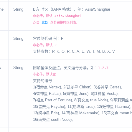
ne
String
B方 时区（IANA 格式），例：Asia/Shanghai
非必传，默认 Asia/Shanghai
点击
此处
查看完整时区列表。
String
宫位制代码 例：P
非必传，默认 P
支持参数：P, K, O, R, C, A, E, W, T, M, B, X, V
s
String
附加星体及虚点，英文逗号分隔，如：
1,2,7
非必传，默认空
支持的编号：
1(宿命点 Vertex), 2(凯龙星 Chiron), 3(谷神星 Ceres),
4(智神星 Pallas), 5(婚神星 Juno), 6(灶神星 Vesta),
7(福点 Part of Fortune), 8(真交点 true Node), 9(平莉莉丝 mea
10(普赛克 Psyche), 11(厄洛斯 Eros), 12(妊神星 Haumea),
13(阋神星 Eris), 14(鸟神星 Makemake), 15(平交点 mean N
16(南交点 south Node)。