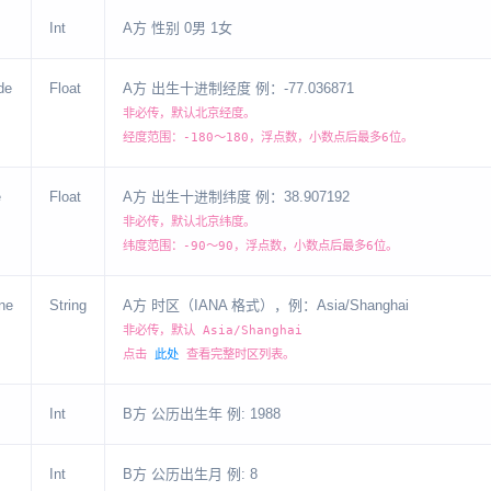
Int
A方 性别 0男 1女
de
Float
A方 出生十进制经度 例：-77.036871
非必传，默认北京经度。
经度范围：-180～180，浮点数，小数点后最多6位。
e
Float
A方 出生十进制纬度 例：38.907192
非必传，默认北京纬度。
纬度范围：-90～90，浮点数，小数点后最多6位。
ne
String
A方 时区（IANA 格式），例：Asia/Shanghai
非必传，默认 Asia/Shanghai
点击
此处
查看完整时区列表。
Int
B方 公历出生年 例: 1988
Int
B方 公历出生月 例: 8