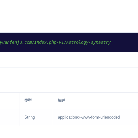
yuanfenju.com/index.php/v1/Astrology/synastry
类型
描述
String
application/x-www-form-urlencoded