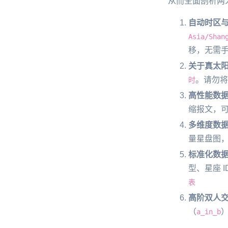
从而全面剖析两
自动时区与
Asia/Shan
移，无需手
关于真太
。请勿将
时
高性能数
缩报文，
多维度数
量星盘图
标准化数
型、星座 
表
高阶双人
（
）
a_in_b