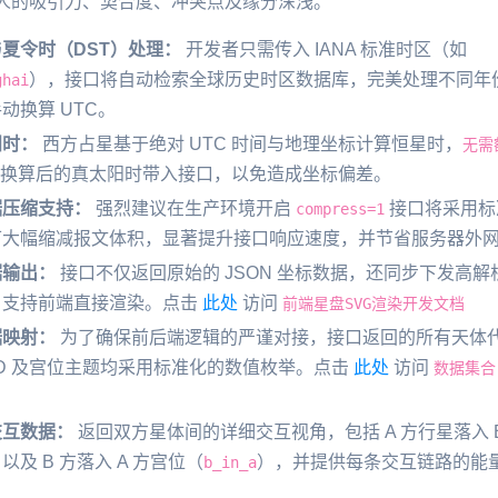
人的吸引力、契合度、冲突点及缘分深浅。
夏令时（DST）处理：
开发者只需传入 IANA 标准时区（如
），接口将自动检索全球历史时区数据库，完美处理不同年
ghai
动换算 UTC。
阳时：
西方占星基于绝对 UTC 时间与地理坐标计算恒星时，
无需
换算后的真太阳时带入接口，以免造成坐标偏差。
据压缩支持：
强烈建议在生产环境开启
接口将采用标准
compress=1
可大幅缩减报文体积，显著提升接口响应速度，并节省服务器外
据输出：
接口不仅返回原始的 JSON 坐标数据，还同步下发高解析
，支持前端直接渲染。点击
此处
访问
前端星盘SVG渲染开发文档
据映射：
为了确保前后端逻辑的严谨对接，接口返回的所有天体
ID 及宫位主题均采用标准化的数值枚举。点击
此处
访问
数据集合
交互数据：
返回双方星体间的详细交互视角，包括 A 方行星落入 
以及 B 方落入 A 方宫位（
），并提供每条交互链路的能
b_in_a