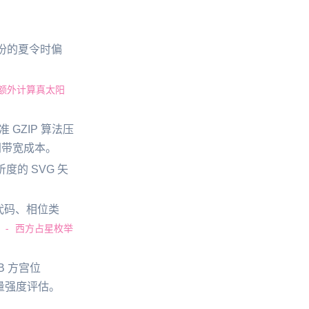
份的夏令时偏
额外计算真太阳
 GZIP 算法压
网带宽成本。
度的 SVG 矢
代码、相位类
 - 西方占星枚举
B 方宫位
量强度评估。