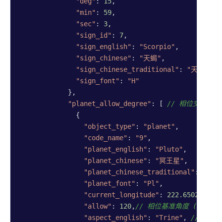
"deg"
: 
15
,

"min"
: 
59
,

"sec"
: 
3
,

"sign_id"
: 
7
,

"sign_english"
: 
"Scorpio"
,

"sign_chinese"
: 
"天蝎"
,

"sign_chinese_traditional"
: 
"天蠍"
,

"sign_font"
: 
"H"
            },

"planet_allow_degree"
: [ 
// 相位交角列
              {

"object_type"
: 
"planet"
,

"code_name"
: 
"9"
,

"planet_english"
: 
"Pluto"
,

"planet_chinese"
: 
"冥王星"
,

"planet_chinese_traditional"
: 
"冥王
"planet_font"
: 
"Pl"
,

"current_longitude"
: 
222.650268
, 
/
"allow"
: 
120
,
// 相位基准角度 (0/30/60/
"aspect_english"
: 
"Trine"
, 
//相位