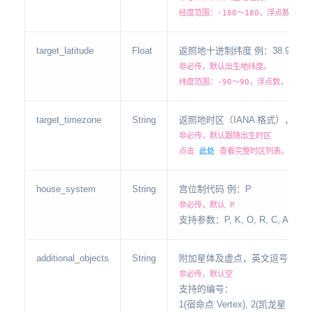
经度范围：-180～180，浮点数，小
target_latitude
Float
返照地十进制纬度 例：38.9071
非必传，默认出生地纬度。
纬度范围：-90～90，浮点数，小数点
target_timezone
String
返照地时区（IANA 格式），例：Asia
非必传，默认跟随出生时区
点击
此处
查看完整时区列表。
house_system
String
宫位制代码 例：P
非必传，默认 P
支持参数：P, K, O, R, C, A, E, W, 
additional_objects
String
附加星体及虚点，英文逗号分隔
非必传，默认空
支持的编号：
1(宿命点 Vertex), 2(凯龙星 Chiron