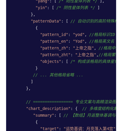
"yang"
: [ 
/* 阳性星体列表 */
 ],

"yin"
: [ 
/* 阴性星体列表 */
 ]

        },

"patternData"
: [ 
// 自动识别的高阶特殊格局
          {

"pattern_id"
: 
"yod"
, 
//格局标识ID ，枚
"pattern_en"
: 
"Yod"
, 
//格局英文名 ，枚举
"pattern_zh"
: 
"上帝之指"
, 
//格局中文名 
"pattern_zht"
: 
"上帝之指"
,
//格局繁体中文
"objects"
: [ 
/* 构成该格局的具体星体列表 *
          }

// ... 其他格局省略 ...
        ]

      },

// ================= 专业文案与高精渲染图 ======
"chart_description"
: {  
// 多维度结构化解析文案（内
"summary"
: [ 
// 【数组】月返整体基调与核心议
          {

"target"
: 
"运势基调：月亮落入第4宫"
,
