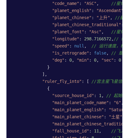
"code_name"
: 
"ASC"
,     
//星体的唯
"planet_english"
: 
"Ascendant"
,
//星
"planet_chinese"
: 
"上升"
, 
//星体中
"planet_chinese_traditional"
: 
"上升
"planet_font"
: 
"Asc"
,   
//星体图标
"longitude"
: 
298.7166572
,
// 绝对经
"speed"
: 
null
,  
// 运行速度，枚举：
"is_retrograde"
: 
false
, 
// 是否逆行
"deg"
: 
0
, 
"min"
: 
0
, 
"sec"
: 
0
// 
              }

            ],

"ruler_fly_into"
: [ 
//宫主星飞星信息(高
              {

"source_house_id"
: 
1
, 
// 起始宫位(1
"main_planet_code_name"
: 
"6"
, 
//星
"main_planet_english"
: 
"Saturn"
,
//
"main_planet_chinese"
: 
"土星"
,   
/
"main_planet_chinese_traditional"
:
"fall_house_id"
: 
11
,    
//飞入的目标