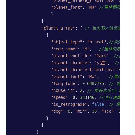
"planet_chinese_traditional"
: 
"火星
"planet_font"
: 
"Ma"
//星体图标映射码
                }

            ],

"planet_array"
: [ 
/* 当前落入该星座的星体
              {

"object_type"
: 
"planet"
,
//天体类型，(
"code_name"
: 
"4"
,   
//星体的唯一标识
"planet_english"
: 
"Mars"
, 
//星体英
"planet_chinese"
: 
"火星"
,  
//星体中
"planet_chinese_traditional"
: 
"火星
"planet_font"
: 
"Ma"
,    
//星体图标
"longitude"
: 
0.6487775
, 
// 绝对经度
"house_id"
: 
2
, 
// 所在宫位(1-12)
"speed"
: 
0.1383146
, 
//运行速度，枚举
"is_retrograde"
: 
false
, 
// 是否逆行
"deg"
: 
0
, 
"min"
: 
38
, 
"sec"
: 
56
//
              }

            ]

          }
