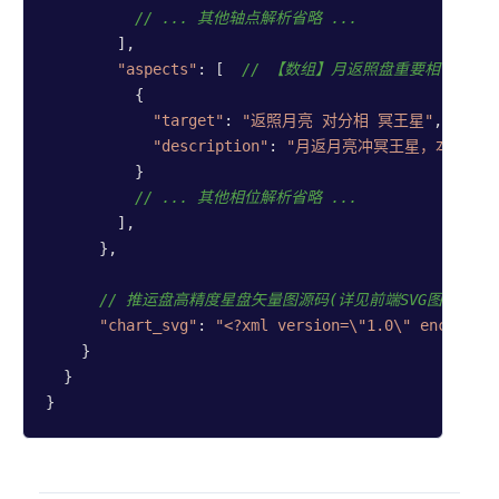
// ... 其他轴点解析省略 ...
        ],

"aspects"
: [  
// 【数组】月返照盘重要相位的深
          {

"target"
: 
"返照月亮 对分相 冥王星"
,

"description"
: 
"月返月亮冲冥王星，本月你的情
          }

// ... 其他相位解析省略 ...
        ],

      },

// 推运盘高精度星盘矢量图源码(详见前端SVG图片开发
"chart_svg"
: 
"<?xml version=\"1.0\" encoding
    }

  }
