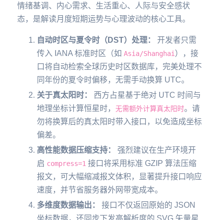
情绪基调、内心需求、生活重心、人际与安全感状
态，是解读月度短期运势与心理波动的核心工具。
自动时区与夏令时（DST）处理：
开发者只需
传入 IANA 标准时区（如
），接
Asia/Shanghai
口将自动检索全球历史时区数据库，完美处理不
同年份的夏令时偏移，无需手动换算 UTC。
关于真太阳时：
西方占星基于绝对 UTC 时间与
地理坐标计算恒星时，
。请
无需额外计算真太阳时
勿将换算后的真太阳时带入接口，以免造成坐标
偏差。
高性能数据压缩支持：
强烈建议在生产环境开
启
接口将采用标准 GZIP 算法压缩
compress=1
报文，可大幅缩减报文体积，显著提升接口响应
速度，并节省服务器外网带宽成本。
多维度数据输出：
接口不仅返回原始的 JSON
坐标数据，还同步下发高解析度的 SVG 矢量星