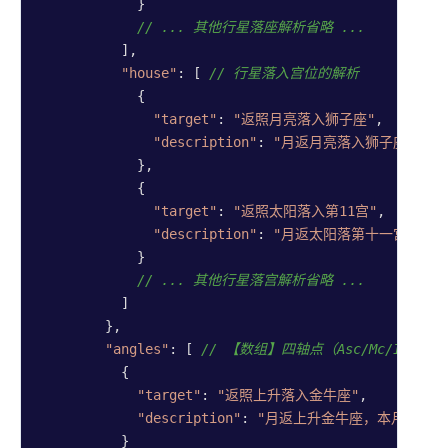
            }

// ... 其他行星落座解析省略 ...
          ],

"house"
: [ 
// 行星落入宫位的解析
            {

"target"
: 
"返照月亮落入狮子座"
,

"description"
: 
"月返月亮落入狮子座，本月
            },

            {

"target"
: 
"返照太阳落入第11宫"
,

"description"
: 
"月返太阳落第十一宫，本月
            }

// ... 其他行星落宫解析省略 ...
          ]

        },

"angles"
: [ 
// 【数组】四轴点（Asc/Mc/Ic/D
          {

"target"
: 
"返照上升落入金牛座"
,

"description"
: 
"月返上升金牛座，本月你的对
          }
