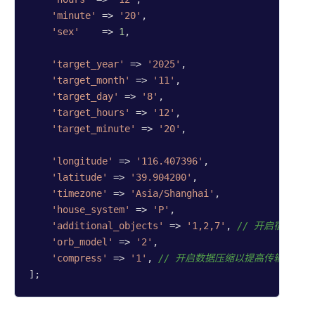
'minute'
 => 
'20'
,

'sex'
    => 
1
,

'target_year'
 => 
'2025'
,

'target_month'
 => 
'11'
,

'target_day'
 => 
'8'
,

'target_hours'
 => 
'12'
,

'target_minute'
 => 
'20'
,

'longitude'
 => 
'116.407396'
,

'latitude'
 => 
'39.904200'
,

'timezone'
 => 
'Asia/Shanghai'
,

'house_system'
 => 
'P'
,

'additional_objects'
 => 
'1,2,7'
, 
// 开启宿命点
'orb_model'
 => 
'2'
,

'compress'
 => 
'1'
, 
// 开启数据压缩以提高传输速度
]; 