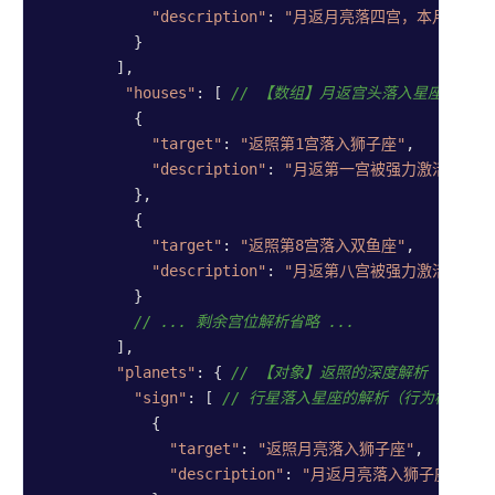
"description"
: 
"月返月亮落四宫，本月核心消
          }

        ],

"houses"
: [ 
// 【数组】月返宫头落入星座的解析
          {

"target"
: 
"返照第1宫落入狮子座"
,

"description"
: 
"月返第一宫被强力激活：今年
          },

          {

"target"
: 
"返照第8宫落入双鱼座"
,

"description"
: 
"月返第八宫被强力激活：今年
          }

// ... 剩余宫位解析省略 ...
        ],

"planets"
: { 
// 【对象】返照的深度解析
"sign"
: [ 
// 行星落入星座的解析（行为模式/性
            {

"target"
: 
"返照月亮落入狮子座"
,

"description"
: 
"月返月亮落入狮子座，今年