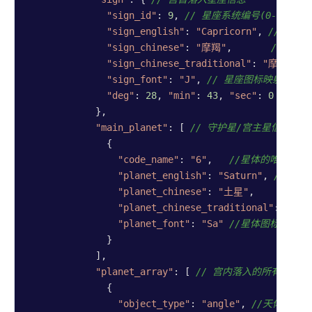
"sign_id"
: 
9
, 
// 星座系统编号(0-11)
"sign_english"
: 
"Capricorn"
, 
//星座
"sign_chinese"
: 
"摩羯"
,       
//星座
"sign_chinese_traditional"
: 
"摩羯"
, 
"sign_font"
: 
"J"
, 
// 星座图标映射码，枚
"deg"
: 
28
, 
"min"
: 
43
, 
"sec"
: 
0
// 
            },

"main_planet"
: [ 
// 守护星/宫主星信息
              {

"code_name"
: 
"6"
,   
//星体的唯一标识
"planet_english"
: 
"Saturn"
, 
//星体
"planet_chinese"
: 
"土星"
,    
//星体
"planet_chinese_traditional"
: 
"土星
"planet_font"
: 
"Sa"
//星体图标映射码
              }

            ],

"planet_array"
: [ 
// 宫内落入的所有星体列
              {

"object_type"
: 
"angle"
, 
//天体类型，(