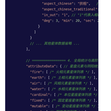
"aspect_chinese"
: 
"拱相"
,   
//相位
"aspect_chinese_traditional"
: 
"拱相
"in_out"
: 
"1"
, 
// "1"代表入相(能量渐
"deg"
: 
3
, 
"min"
: 
20
, 
"sec"
: 
2
// 
              }

            ]

          }

// ... 其他星体数据省略 ...
        ],

// ================= 4. 全局统计与高阶格局 ===
"attributeData"
: { 
// 星盘元素与阴阳统计(按
"fire"
: [ 
/* 火相元素星体列表 */
 ],

"earth"
: [ 
/* 土相元素星体列表 */
 ],

"air"
: [ 
/* 风相元素星体列表 */
 ],

"water"
: [ 
/* 水相元素星体列表 */
 ],

"cardinal"
: [ 
/* 本位星座星体列表 */
 ],

"fixed"
: [ 
/* 固定星座星体列表 */
 ],

"mutable"
: [ 
/* 变动星座星体列表 */
 ],
