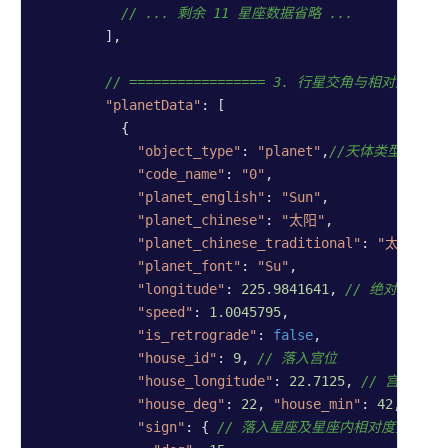
// ... 剩余 11 星座数据省略 ...
        ],

// ================= 3. 行星交角与相对坐标 ===
"planetData"
: [

          {

"object_type"
: 
"planet"
,
//天体类型，(pla
"code_name"
: 
"0"
,

"planet_english"
: 
"Sun"
,

"planet_chinese"
: 
"太阳"
,

"planet_chinese_traditional"
: 
"太阳"
,

"planet_font"
: 
"Su"
,

"longitude"
: 
225.9841641
, 
// 绝对经度
"speed"
: 
1.0045795
,

"is_retrograde"
: 
false
,

"house_id"
: 
9
, 
// 落入宫位
"house_longitude"
: 
22.7125
, 
// 宫内相
"house_deg"
: 
22
, 
"house_min"
: 
42
, 
"hou
"sign"
: { 
// 落入星座及星座内相对度分秒