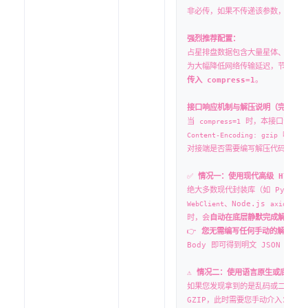
非必传，如果不传递该参数，默认值为
强烈推荐配置：
占星排盘数据包含大量星体、宫位、
为大幅降低网络传输延迟，节省您的
传入 compress=1
。
接口响应机制与解压说明（完全符合 
当
时，本接口会在底层
compress=1
响应头
Content-Encoding: gzip
对接端是否需要编写解压代码，取决于
✅
情况一：使用现代高级 HTTP
绝大多数现代封装库（如 Pytho
、Node.js
、G
WebClient
axios
时，会
自动在底层静默完成解压
。
👉
您无需编写任何手动的解压代码
Body 即可得到明文 JSON 数据。
⚠️
情况二：使用语言原生或底层网
如果您发现拿到的是乱码或二进制流
GZIP，此时需要您手动介入：