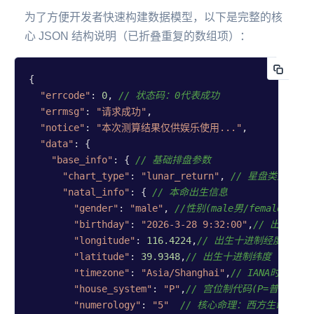
为了方便开发者快速构建数据模型，以下是完整的核
心 JSON 结构说明（已折叠重复的数组项）：
{

"errcode"
: 
0
, 
// 状态码：0代表成功
"errmsg"
: 
"请求成功"
,

"notice"
: 
"本次测算结果仅供娱乐使用..."
,

"data"
: {

"base_info"
: { 
// 基础排盘参数
"chart_type"
: 
"lunar_return"
, 
// 星盘类型：lun
"natal_info"
: { 
// 本命出生信息
"gender"
: 
"male"
, 
//性别(male男/female女)
"birthday"
: 
"2026-3-28 9:32:00"
,
// 出生时间
"longitude"
: 
116.4224
,
// 出生十进制经度
"latitude"
: 
39.9348
,
// 出生十进制纬度
"timezone"
: 
"Asia/Shanghai"
,
// IANA时区
"house_system"
: 
"P"
,
// 宫位制代码(P=普拉西度
"numerology"
: 
"5"
// 核心命理：西方生命密码/生