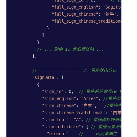
"fall_sign_id"
: 
8
,      
//飞入的目标
"fall_sign_english"
: 
"Sagittarius"
"fall_sign_chinese"
: 
"射手"
,  
//落
"fall_sign_chinese_traditional"
: 
"
              }

            ]

          }

// ... 剩余 11 宫数据省略 ...
        ],

// ================= 2. 星座状态分布 ========
"signData"
: [

          {

"sign_id"
: 
0
,  
// 星座系统编号(0-11)
"sign_english"
: 
"Aries"
, 
//星座英文名称
"sign_chinese"
: 
"白羊"
,   
//星座中文名称
"sign_chinese_traditional"
: 
"白羊"
, 
//
"sign_font"
: 
"A"
, 
// 星座图标映射码，枚举
"sign_attribute"
: { 
// 星座元素与模式属性
"element"
:   
// --- 四元素属性 ---