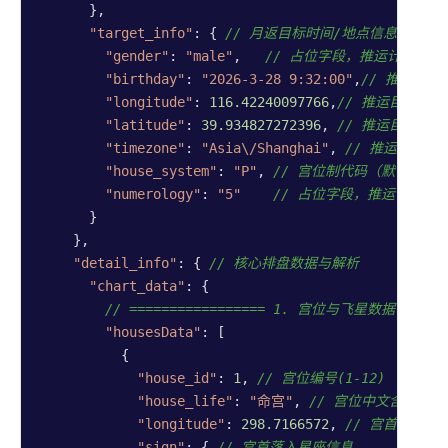
      },

"target_info"
: { 
// 月返目标时间/地点信息
"gender"
: 
"male"
,   
// 占位字段，推运计算不
"birthday"
: 
"2026-3-28 9:32:00"
,
// 推运目标
"longitude"
: 
116.42240097766
,
// 推运目标地
"latitude"
: 
39.934827272396
, 
// 推运目标地
"timezone"
: 
"Asia\/Shanghai"
, 
// 推运目标时
"house_system"
: 
"P"
, 
// 宫位制代码（默认同本
"numerology"
: 
"5"
// 占位字段，推运计算不
      }

    },

"detail_info"
: { 
// 核心排盘数据与解析
"chart_data"
: {

// ================= 1. 宫位与飞星数据 ======
"housesData"
: [

          {

"house_id"
: 
1
, 
// 宫位编号(1-12)
"house_life"
: 
"命宫"
, 
// 宫位中文含义，枚
"longitude"
: 
298.7166572
, 
// 宫首绝对黄道
"sign"
: { 
// 宫首落入星座信息