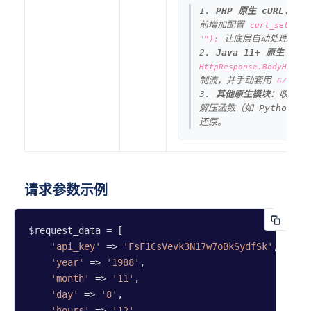
1.
PHP 原生 cURL：
无需
前增加配置
curl_setopt(
让底层自动处理。
"");
2.
Java 11+ 原生 Htt
HttpResponse.BodyHandle
制流，并手动套用
GZIPInp
3.
其他原生模块：
收到字
解压函数（如 Python 
还原。
请求参数示例
$request_data = [

'api_key'
 => 
'FsF1CsVevk3N17w7oBkSydfSk'
,

'year'
 => 
'1988'
,

'month'
 => 
'11'
,

'day'
 => 
'8'
,

'hours'
 => 
'12'
,
