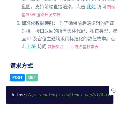
盘图，支持前端直接渲染。点击
此处
访问
前端
星盘SVG渲染开发文档
标准化数据映射：
为了确保前后端逻辑的严谨
对接，接口返回的所有天体代码、相位类型、星
座 ID 及宫位主题均采用标准化的数值枚举。点
击
此处
访问
数据集合 - 西方占星枚举表
请求方式
POST
GET
https:
//api.yuanfenju.com/index.php/v1/Astrology/l