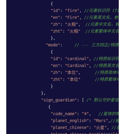
                {

"id"
: 
"fire"
, 
//元素标识符 (fire/e
"en"
: 
"Fire"
, 
//元素英文名，枚举值请参
"zh"
: 
"火相"
,  
//元素中文名，枚举值请
"zht"
: 
"火相"
//元素繁体中文名，枚举
                },

"mode"
:     
// --- 三方四正/特质属性 --
                {

"id"
: 
"cardinal"
, 
//特质标识符 (card
"en"
: 
"Cardinal"
, 
//特质英文名 ，枚
"zh"
: 
"本位"
,      
//特质简体中文 ，
"zht"
: 
"本位"
//特质繁体中文 ，
                }

            },

"sign_guardian"
: [ 
/* 默认守护星信息 */
               {

"code_name"
: 
"4"
,   
//星体的唯一标识
"planet_english"
: 
"Mars"
,
//星体英文
"planet_chinese"
: 
"火星"
, 
//星体中