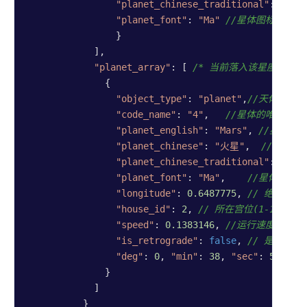
"planet_chinese_traditional"
: 
"火星
"planet_font"
: 
"Ma"
//星体图标映射码
                }

            ],

"planet_array"
: [ 
/* 当前落入该星座的星体
              {

"object_type"
: 
"planet"
,
//天体类型，(
"code_name"
: 
"4"
,   
//星体的唯一标识
"planet_english"
: 
"Mars"
, 
//星体英
"planet_chinese"
: 
"火星"
,  
//星体中
"planet_chinese_traditional"
: 
"火星
"planet_font"
: 
"Ma"
,    
//星体图标
"longitude"
: 
0.6487775
, 
// 绝对经度
"house_id"
: 
2
, 
// 所在宫位(1-12)
"speed"
: 
0.1383146
, 
//运行速度，枚举
"is_retrograde"
: 
false
, 
// 是否逆行
"deg"
: 
0
, 
"min"
: 
38
, 
"sec"
: 
56
//
              }

            ]

          }
