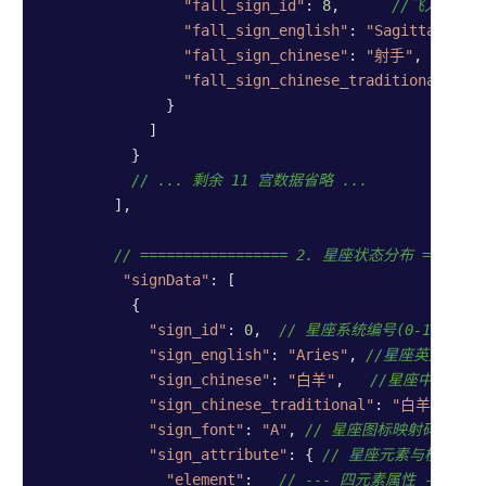
"fall_sign_id"
: 
8
,      
//飞入的目标
"fall_sign_english"
: 
"Sagittarius"
"fall_sign_chinese"
: 
"射手"
,  
//落
"fall_sign_chinese_traditional"
: 
"
              }

            ]

          }

// ... 剩余 11 宫数据省略 ...
        ],

// ================= 2. 星座状态分布 ========
"signData"
: [

          {

"sign_id"
: 
0
,  
// 星座系统编号(0-11)
"sign_english"
: 
"Aries"
, 
//星座英文名称
"sign_chinese"
: 
"白羊"
,   
//星座中文名称
"sign_chinese_traditional"
: 
"白羊"
, 
//
"sign_font"
: 
"A"
, 
// 星座图标映射码，枚举
"sign_attribute"
: { 
// 星座元素与模式属性
"element"
:   
// --- 四元素属性 ---