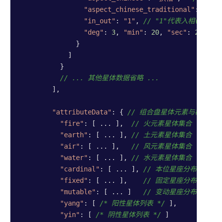
"aspect_chinese_traditional"
: 
"拱相
"in_out"
: 
"1"
, 
// "1"代表入相(能量渐
"deg"
: 
3
, 
"min"
: 
20
, 
"sec"
: 
2
// 
              }

            ]

          }

// ... 其他星体数据省略 ...
        ],

"attributeData"
: { 
// 组合盘星体元素与模式能
"fire"
: [ ... ],  
// 火元素星体集合
"earth"
: [ ... ], 
// 土元素星体集合
"air"
: [ ... ],   
// 风元素星体集合
"water"
: [ ... ], 
// 水元素星体集合
"cardinal"
: [ ... ], 
// 本位星座分布
"fixed"
: [ ... ],    
// 固定星座分布
"mutable"
: [ ... ]   
// 变动星座分布
"yang"
: [ 
/* 阳性星体列表 */
 ],

"yin"
: [ 
/* 阴性星体列表 */
 ]
