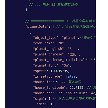
// ... 剩余 11 星座数据省略 ...
        ],

// ================= 3. 行星交角与相对坐标 ===
"planetData"
: [ 
// 组合盘星体详细数据及内部相
          {

"object_type"
: 
"planet"
,
//天体类型，(pla
"code_name"
: 
"0"
,

"planet_english"
: 
"Sun"
,

"planet_chinese"
: 
"太阳"
,

"planet_chinese_traditional"
: 
"太阳"
,

"planet_font"
: 
"Su"
,

"speed"
: 
1.0045795
,

"is_retrograde"
: 
false
,

"house_id"
: 
9
, 
// 落入宫位
"house_longitude"
: 
22.7125
, 
// 宫内相
"house_deg"
: 
22
, 
"house_min"
: 
42
, 
"hou
"sign"
: { 
// 落入星座及星座内相对度分秒
"deg"
: 
15
,
