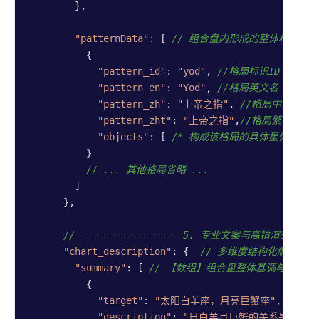
        },

"patternData"
: [ 
// 组合盘内形成的整体相位格局
          {

"pattern_id"
: 
"yod"
, 
//格局标识ID ，枚
"pattern_en"
: 
"Yod"
, 
//格局英文名 ，枚举
"pattern_zh"
: 
"上帝之指"
, 
//格局中文名 
"pattern_zht"
: 
"上帝之指"
,
//格局繁体中文
"objects"
: [ 
/* 构成该格局的具体星体列表 *
          }

// ... 其他格局省略 ...
        ]

      },

// ================= 5. 专业文案与高精渲染图 ====
"chart_description"
: {  
// 多维度结构化解析文案（内
"summary"
: [ 
// 【数组】组合盘整体基调与核心议
          {

"target"
: 
"太阳白羊座，月亮巨蟹座"
,

"description"
: 
"日白羊月巨蟹的关系是外放攻