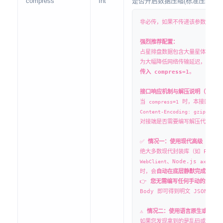
compress
Int
是否开启数据压缩(标准压缩模
非必传，如果不传递该参数，默认值
强烈推荐配置：
占星排盘数据包含大量星体、宫位
为大幅降低网络传输延迟，节省您
传入 compress=1
。
接口响应机制与解压说明（完全符合
当
时，本接口会在底
compress=1
响应
Content-Encoding: gzip
对接端是否需要编写解压代码，取决
✅
情况一：使用现代高级 HTT
绝大多数现代封装库（如 Pyth
、Node.js
、
WebClient
axios
时，会
自动在底层静默完成解压
。
👉
您无需编写任何手动的解压代
Body 即可得到明文 JSON 数
⚠️
情况二：使用语言原生或底层
如果您发现拿到的是乱码或二进制