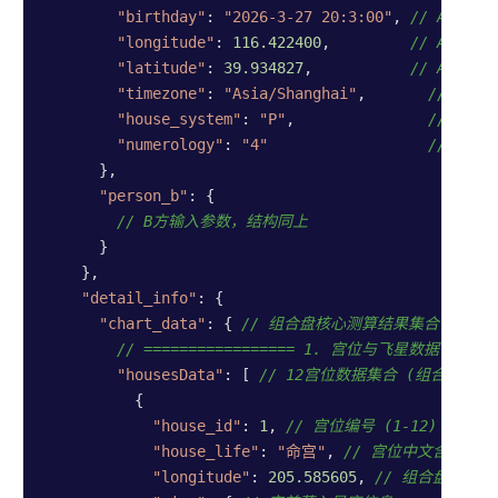
"birthday"
: 
"2026-3-27 20:3:00"
, 
// A方 出
"longitude"
: 
116.422400
,         
// A方 
"latitude"
: 
39.934827
,           
// A方 
"timezone"
: 
"Asia/Shanghai"
,       
// A方 
"house_system"
: 
"P"
,               
// A方
"numerology"
: 
"4"
// A方
      },

"person_b"
: {

// B方输入参数，结构同上
      }

    },

"detail_info"
: {

"chart_data"
: { 
// 组合盘核心测算结果集合 (作为
// ================= 1. 宫位与飞星数据 ======
"housesData"
: [ 
// 12宫位数据集合 (组合盘自身
          {

"house_id"
: 
1
, 
// 宫位编号 (1-12)
"house_life"
: 
"命宫"
, 
// 宫位中文含义，枚
"longitude"
: 
205.585605
, 
// 组合盘第一