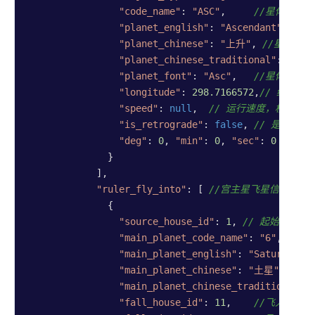
"code_name"
: 
"ASC"
,     
//星体的唯
"planet_english"
: 
"Ascendant"
,
//星
"planet_chinese"
: 
"上升"
, 
//星体中
"planet_chinese_traditional"
: 
"上升
"planet_font"
: 
"Asc"
,   
//星体图标
"longitude"
: 
298.7166572
,
// 绝对经
"speed"
: 
null
,  
// 运行速度，枚举：
"is_retrograde"
: 
false
, 
// 是否逆行
"deg"
: 
0
, 
"min"
: 
0
, 
"sec"
: 
0
// 
              }

            ],

"ruler_fly_into"
: [ 
//宫主星飞星信息(高
              {

"source_house_id"
: 
1
, 
// 起始宫位(1
"main_planet_code_name"
: 
"6"
, 
//星
"main_planet_english"
: 
"Saturn"
,
//
"main_planet_chinese"
: 
"土星"
,   
/
"main_planet_chinese_traditional"
:
"fall_house_id"
: 
11
,    
//飞入的目标