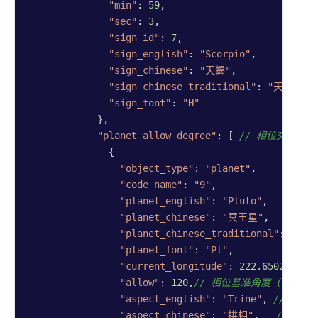
"min"
: 
59
,

"sec"
: 
3
,

"sign_id"
: 
7
,

"sign_english"
: 
"Scorpio"
,

"sign_chinese"
: 
"天蝎"
,

"sign_chinese_traditional"
: 
"天蠍"
,

"sign_font"
: 
"H"
            },

"planet_allow_degree"
: [ 
// 相位交角列
              {

"object_type"
: 
"planet"
,

"code_name"
: 
"9"
,

"planet_english"
: 
"Pluto"
,

"planet_chinese"
: 
"冥王星"
,

"planet_chinese_traditional"
: 
"冥王
"planet_font"
: 
"Pl"
,

"current_longitude"
: 
222.650268
, 
/
"allow"
: 
120
,
// 相位基准角度 (0/30/60/
"aspect_english"
: 
"Trine"
, 
//相位
"aspect_chinese"
: 
"拱相"
,   
//相位