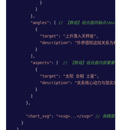
            }

          ]

        },

"angles"
: [ 
// 【数组】组合盘四轴点(Asc/Mc/Ic
          {

"target"
: 
"上升落入天秤座"
,

"description"
: 
"外界感知这段关系为和谐、优
          }

        ],

"aspects"
: [  
// 【数组】组合盘内部重要相位的
          {

"target"
: 
"太阳 合相 土星"
,

"description"
: 
"关系核心动力与现实承诺系统
          }

        ]

      },

"chart_svg"
: 
"<svg>...</svg>"
// 高精度星盘矢
    }

  }
