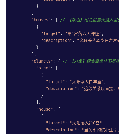
          }

        ],

"houses"
: [ 
// 【数组】组合盘宫头落入星座的解
          {

"target"
: 
"第1宫落入天秤座"
,

"description"
: 
"这段关系本身在命宫呈现和谐
          }

        ],

"planets"
: { 
// 【对象】组合盘星体落星座与落宫
"sign"
: [

            {

"target"
: 
"太阳落入白羊座"
,

"description"
: 
"这段关系以直接、果断且带
            }

          ],

"house"
: [

            {

"target"
: 
"太阳落入第6宫"
,

"description"
: 
"当关系的核心生命力进入现