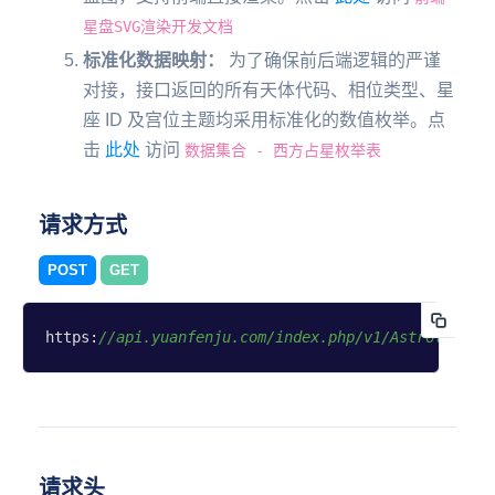
星盘SVG渲染开发文档
标准化数据映射：
为了确保前后端逻辑的严谨
对接，接口返回的所有天体代码、相位类型、星
座 ID 及宫位主题均采用标准化的数值枚举。点
击
此处
访问
数据集合 - 西方占星枚举表
请求方式
POST
GET
https:
//api.yuanfenju.com/index.php/v1/Astrology/c
请求头