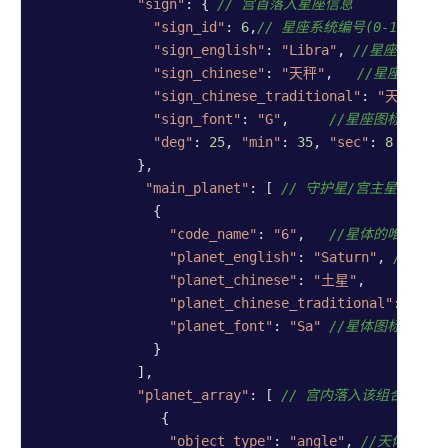
"sign"
: { 
// 宫首落入星座信息
"sign_id"
: 
6
,
// 星座系统编号(0-11)
"sign_english"
: 
"Libra"
, 
//星座英文名
"sign_chinese"
: 
"天秤"
,   
//星座简体中
"sign_chinese_traditional"
: 
"天秤"
,
/
"sign_font"
: 
"G"
,     
//星座图标映射码
"deg"
: 
25
, 
"min"
: 
35
, 
"sec"
: 
8
// 
            },

"main_planet"
: [ 
// 守护星/宫主星信息
              {

"code_name"
: 
"6"
,   
//星体的唯一标识
"planet_english"
: 
"Saturn"
, 
//星体
"planet_chinese"
: 
"土星"
,    
//星体
"planet_chinese_traditional"
: 
"土星
"planet_font"
: 
"Sa"
//星体图标映射码
              }

            ],

"planet_array"
: [ 
// 宫内落入该组合盘的
               {

"object_type"
: 
"angle"
, 
//天体类型，(