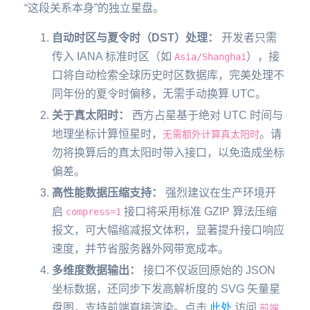
“这段关系本身”的独立星盘。
自动时区与夏令时（DST）处理：
开发者只需
传入 IANA 标准时区（如
），接
Asia/Shanghai
口将自动检索全球历史时区数据库，完美处理不
同年份的夏令时偏移，无需手动换算 UTC。
关于真太阳时：
西方占星基于绝对 UTC 时间与
地理坐标计算恒星时，
。请
无需额外计算真太阳时
勿将换算后的真太阳时带入接口，以免造成坐标
偏差。
高性能数据压缩支持：
强烈建议在生产环境开
启
接口将采用标准 GZIP 算法压缩
compress=1
报文，可大幅缩减报文体积，显著提升接口响应
速度，并节省服务器外网带宽成本。
多维度数据输出：
接口不仅返回原始的 JSON
坐标数据，还同步下发高解析度的 SVG 矢量星
盘图，支持前端直接渲染。点击
此处
访问
前端