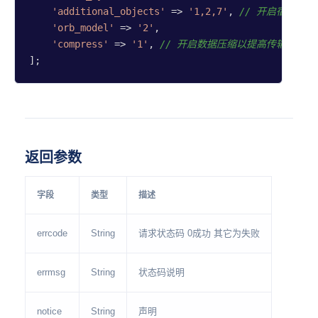
'additional_objects'
 => 
'1,2,7'
, 
// 开启宿命点
'orb_model'
 => 
'2'
,

'compress'
 => 
'1'
, 
// 开启数据压缩以提高传输速度
];
返回参数
字段
类型
描述
errcode
String
请求状态码 0成功 其它为失败
errmsg
String
状态码说明
notice
String
声明