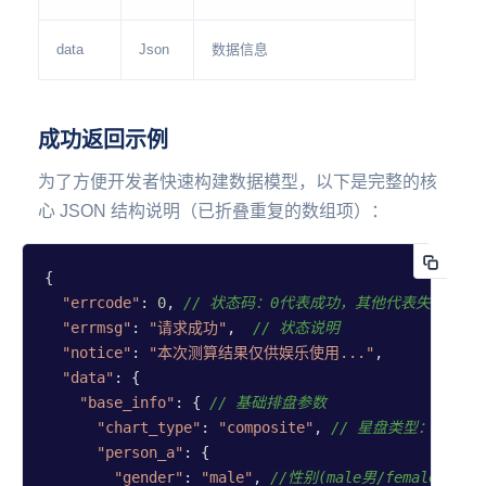
data
Json
数据信息
成功返回示例
为了方便开发者快速构建数据模型，以下是完整的核
心 JSON 结构说明（已折叠重复的数组项）：
{

"errcode"
: 
0
, 
// 状态码：0代表成功，其他代表失败
"errmsg"
: 
"请求成功"
,  
// 状态说明
"notice"
: 
"本次测算结果仅供娱乐使用..."
,

"data"
: {

"base_info"
: { 
// 基础排盘参数
"chart_type"
: 
"composite"
, 
// 星盘类型：compo
"person_a"
: {

"gender"
: 
"male"
, 
//性别(male男/female女)