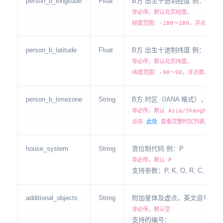
person_b_longitude
Float
B方 出生十进制经度 例：-77.0
非必传，默认北京经度。
经度范围：-180～180，浮点数，
person_b_latitude
Float
B方 出生十进制纬度 例：38.90
非必传，默认北京纬度。
纬度范围：-90～90，浮点数，小数
person_b_timezone
String
B方 时区（IANA 格式），例：Asia
非必传，默认 Asia/Shanghai
点击
此处
查看完整时区列表。
house_system
String
宫位制代码 例：P
非必传，默认 P
支持参数：P, K, O, R, C, A, E, W
additional_objects
String
附加星体及虚点，英文逗号分隔
非必传，默认空
支持的编号：