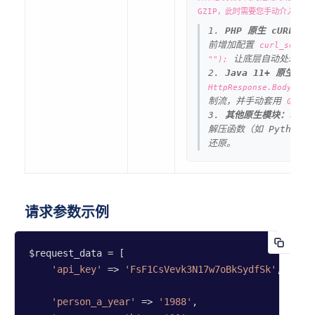
GZIP，此时需要您手动介入：
1.
PHP 原生 cURL：
无
前增加配置
curl_setopt
让底层自动处理。
"");
2.
Java 11+ 原生 Ht
HttpResponse.BodyHand
制流，并手动套用
GZIPI
3.
其他原生模块：
收到字
解压函数（如 Python
还原。
请求参数示例
$request_data = [

'api_key'
 => 
'FsF1CsVevk3N17w7oBkSydfSk'
,

'person_a_year'
 => 
'1988'
,
