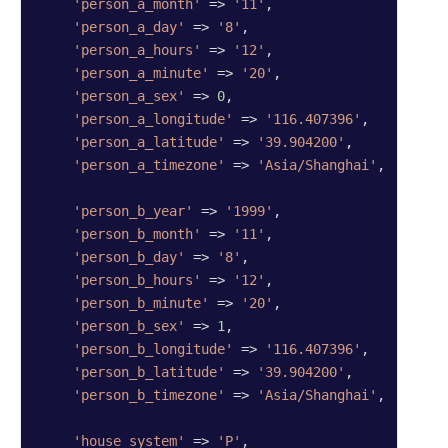
'person_a_month'
 => 
'11'
,

'person_a_day'
 => 
'8'
,

'person_a_hours'
 => 
'12'
,

'person_a_minute'
 => 
'20'
,

'person_a_sex'
 => 
0
,

'person_a_longitude'
 => 
'116.407396'
,

'person_a_latitude'
 => 
'39.904200'
,

'person_a_timezone'
 => 
'Asia/Shanghai'
,

'person_b_year'
 => 
'1999'
,

'person_b_month'
 => 
'11'
,

'person_b_day'
 => 
'8'
,

'person_b_hours'
 => 
'12'
,

'person_b_minute'
 => 
'20'
,

'person_b_sex'
 => 
1
,

'person_b_longitude'
 => 
'116.407396'
,

'person_b_latitude'
 => 
'39.904200'
,

'person_b_timezone'
 => 
'Asia/Shanghai'
,

'house_system'
 => 
'P'
,
